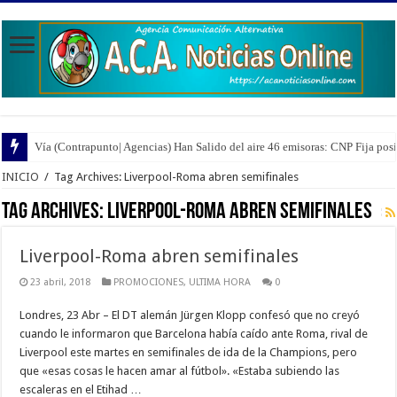
Vía (Contrapunto| Agencias) Han Salido del aire 46 emisoras: CNP Fija pos
INICIO
/
Tag Archives: Liverpool-Roma abren semifinales
Tag Archives:
Liverpool-Roma abren semifinales
Liverpool-Roma abren semifinales
23 abril, 2018
PROMOCIONES
,
ULTIMA HORA
0
Londres, 23 Abr – El DT alemán Jürgen Klopp confesó que no creyó
cuando le informaron que Barcelona había caído ante Roma, rival de
Liverpool este martes en semifinales de ida de la Champions, pero
que «esas cosas le hacen amar al fútbol». «Estaba subiendo las
escaleras en el Etihad …