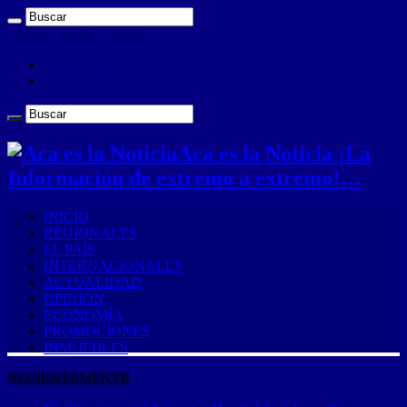
viernes , agosto 7 2026
ANUNCIA CON NOSOTROS (Es muy sencillo)
CONTACTO
Aca es la Noticia ¡La
Información de extremo a extremo!…
INICIO
REGIONALES
EL PAÍS
INTERNACIONALES
ACTUALIDAD
OPINIÓN
ECONOMÍA
PROMOCIONES
INMUEBLES
RECIENTEMENTE