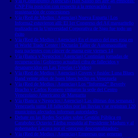
Vía (Contrapunto| Agencias) Han Salido del aire 46 emisoras:
CNP Fija posición con respecto a la renovación o
reasignación de concesiones
Vía (Red de Medios | Agencias) Nueva Esparta | Los
Informa2 estuvieron allí: El 1er Congreso del Ají margariteño
realizado en la Universidad Corporativa de Sigo fue todo un
éxito
Vía (Red de Medios | Agencias) En el marco del mes rosa en
el World Trade Center | Dictarán Taller de Automaquillaje
para pacientes con cáncer de mama este viernes 14
Vía (Banca y Negocios | Agencias) Continúan jornadas de
recuperación | Gobierno actualizó cifra de fallecidos y
desaparecidos en Las Tejerías (+Video)
Vía (Red de Medios | Agencias) Covers y fusión: Luna Blues
Band veinte años de buen blues hecho en Venezuela
Vía (Red de Medios | Agencias) Los “Informa2” Beverly
Bracho y Carlos Romero visitaron la sede del Centro
Venezolano Americano de Margarita
Vía (Banca y Negocios | Agencias) Las últimas dos semanas |
Venezuela suma 18 fallecidos por las lluvias y se registran 120
municipios afectados informan autoridades
Debate en las Redes Sociales sobre Gestión Pública en
Carabobo: Octavio Táriba respalda al Presidente Maduro y al
gobernador Lacava por el «proceso descentralizador»
Vía (Red de Medios | Agencias) Empresas que generan