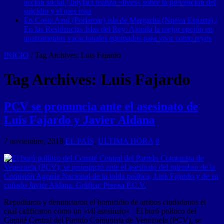
acción social | Intylact realizó «lives» sobre la prevención del
suicidio y el mes rosa
En Costa Azul (Porlamar) isla de Margarita (Nueva Esparta) |
En las Residencias Islas del Rey: Alquila la mejor opción en
apartamentos vacacionales equipados para vivir como reyes
INICIO
/
Tag Archives: Luis Fajardo
Tag Archives:
Luis Fajardo
PCV se pronuncia ante el asesinato de
Luis Fajardo y Javier Aldana
7 noviembre, 2018
EL PAÍS
,
ULTIMA HORA
0
Repudiaron y denunciaron el homicidio de ambos ciudadanos el
cual calificaron como un «vil asesinato» El buró político del
Comité Central del Partido Comunista de Venezuela (PCV), se