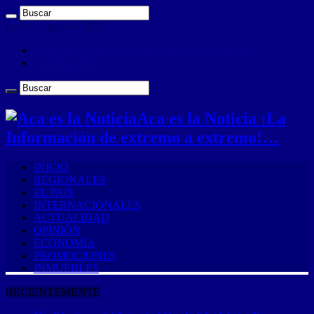
jueves , agosto 6 2026
ANUNCIA CON NOSOTROS (Es muy sencillo)
CONTACTO
Aca es la Noticia ¡La
Información de extremo a extremo!…
INICIO
REGIONALES
EL PAÍS
INTERNACIONALES
ACTUALIDAD
OPINIÓN
ECONOMÍA
PROMOCIONES
INMUEBLES
RECIENTEMENTE