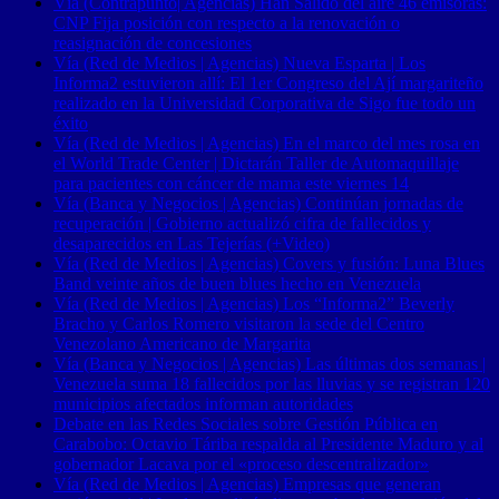
Vía (Contrapunto| Agencias) Han Salido del aire 46 emisoras:
CNP Fija posición con respecto a la renovación o
reasignación de concesiones
Vía (Red de Medios | Agencias) Nueva Esparta | Los
Informa2 estuvieron allí: El 1er Congreso del Ají margariteño
realizado en la Universidad Corporativa de Sigo fue todo un
éxito
Vía (Red de Medios | Agencias) En el marco del mes rosa en
el World Trade Center | Dictarán Taller de Automaquillaje
para pacientes con cáncer de mama este viernes 14
Vía (Banca y Negocios | Agencias) Continúan jornadas de
recuperación | Gobierno actualizó cifra de fallecidos y
desaparecidos en Las Tejerías (+Video)
Vía (Red de Medios | Agencias) Covers y fusión: Luna Blues
Band veinte años de buen blues hecho en Venezuela
Vía (Red de Medios | Agencias) Los “Informa2” Beverly
Bracho y Carlos Romero visitaron la sede del Centro
Venezolano Americano de Margarita
Vía (Banca y Negocios | Agencias) Las últimas dos semanas |
Venezuela suma 18 fallecidos por las lluvias y se registran 120
municipios afectados informan autoridades
Debate en las Redes Sociales sobre Gestión Pública en
Carabobo: Octavio Táriba respalda al Presidente Maduro y al
gobernador Lacava por el «proceso descentralizador»
Vía (Red de Medios | Agencias) Empresas que generan