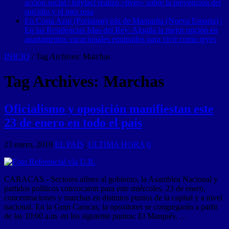
acción social | Intylact realizó «lives» sobre la prevención del
suicidio y el mes rosa
En Costa Azul (Porlamar) isla de Margarita (Nueva Esparta) |
En las Residencias Islas del Rey: Alquila la mejor opción en
apartamentos vacacionales equipados para vivir como reyes
INICIO
/
Tag Archives: Marchas
Tag Archives:
Marchas
Oficialismo y oposición manifiestan este
23 de enero en todo el país
23 enero, 2019
EL PAÍS
,
ULTIMA HORA
0
CARACAS.- Sectores afines al gobierno, la Asamblea Nacional y
partidos políticos convocaron para este miércoles, 23 de enero,
concentraciones y marchas en distintos puntos de la capital y a nivel
nacional. En la Gran Caracas, la opositores se congregarán a partir
de las 10:00 a.m. en los siguiente puntos: El Marqués, …