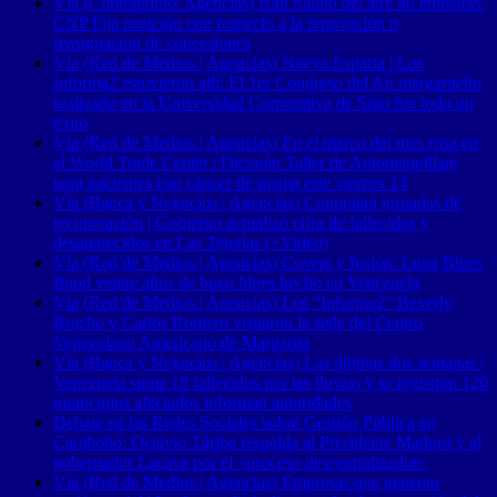
Vía (Contrapunto| Agencias) Han Salido del aire 46 emisoras:
CNP Fija posición con respecto a la renovación o
reasignación de concesiones
Vía (Red de Medios | Agencias) Nueva Esparta | Los
Informa2 estuvieron allí: El 1er Congreso del Ají margariteño
realizado en la Universidad Corporativa de Sigo fue todo un
éxito
Vía (Red de Medios | Agencias) En el marco del mes rosa en
el World Trade Center | Dictarán Taller de Automaquillaje
para pacientes con cáncer de mama este viernes 14
Vía (Banca y Negocios | Agencias) Continúan jornadas de
recuperación | Gobierno actualizó cifra de fallecidos y
desaparecidos en Las Tejerías (+Video)
Vía (Red de Medios | Agencias) Covers y fusión: Luna Blues
Band veinte años de buen blues hecho en Venezuela
Vía (Red de Medios | Agencias) Los “Informa2” Beverly
Bracho y Carlos Romero visitaron la sede del Centro
Venezolano Americano de Margarita
Vía (Banca y Negocios | Agencias) Las últimas dos semanas |
Venezuela suma 18 fallecidos por las lluvias y se registran 120
municipios afectados informan autoridades
Debate en las Redes Sociales sobre Gestión Pública en
Carabobo: Octavio Táriba respalda al Presidente Maduro y al
gobernador Lacava por el «proceso descentralizador»
Vía (Red de Medios | Agencias) Empresas que generan