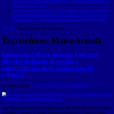
acción social | Intylact realizó «lives» sobre la prevención del
suicidio y el mes rosa
En Costa Azul (Porlamar) isla de Margarita (Nueva Esparta) |
En las Residencias Islas del Rey: Alquila la mejor opción en
apartamentos vacacionales equipados para vivir como reyes
INICIO
/
Tag Archives: María Aranda
Tag Archives:
María Aranda
Entrevista a Mara Aranda: Casi tres
décadas dedicada al estudio e
interpretación de la música sefardí
(+Video)
16 octubre, 2019
ACTUALIDAD
,
ULTIMA HORA
0
«La música conecta a los sefardíes con una patria por la que sienten
nostalgia» expresó al medio laopiniondezamora.es Mara Aranda