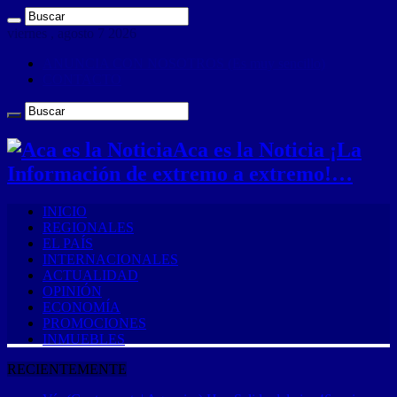
viernes , agosto 7 2026
ANUNCIA CON NOSOTROS (Es muy sencillo)
CONTACTO
Aca es la Noticia ¡La
Información de extremo a extremo!…
INICIO
REGIONALES
EL PAÍS
INTERNACIONALES
ACTUALIDAD
OPINIÓN
ECONOMÍA
PROMOCIONES
INMUEBLES
RECIENTEMENTE