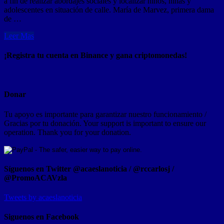
a fin de realizar abordajes sociales y localizar niños, niñas y
adolescentes en situación de calle. María de Marvez, primera dama
de …
Leer Mas
¡Registra tu cuenta en Binance y gana criptomonedas!
Donar
Tu apoyo es importante para garantizar nuestro funcionamiento /
Gracias por tu donación. Your support is important to ensure our
operation. Thank you for your donation.
Síguenos en Twitter @acaeslanoticia / @rccarlosj /
@PromoACAVzla
Tweets by acaeslanoticia
Siguenos en Facebook