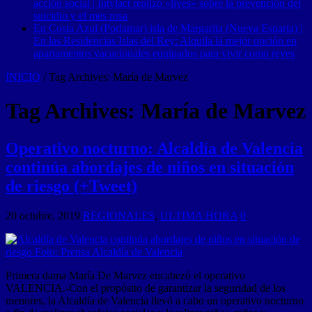
acción social | Intylact realizó «lives» sobre la prevención del
suicidio y el mes rosa
En Costa Azul (Porlamar) isla de Margarita (Nueva Esparta) |
En las Residencias Islas del Rey: Alquila la mejor opción en
apartamentos vacacionales equipados para vivir como reyes
INICIO
/
Tag Archives: María de Marvez
Tag Archives:
María de Marvez
Operativo nocturno: Alcaldía de Valencia
continúa abordajes de niños en situación
de riesgo (+Tweet)
20 octubre, 2019
REGIONALES
,
ULTIMA HORA
0
Primera dama María De Marvez encabezó el operativo
VALENCIA.-Con el propósito de garantizar la seguridad de los
menores, la Alcaldía de Valencia llevó a cabo un operativo nocturno