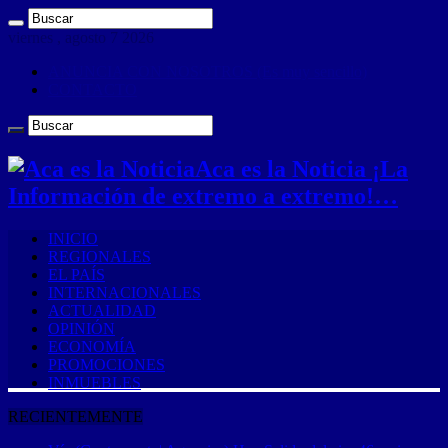
viernes , agosto 7 2026
ANUNCIA CON NOSOTROS (Es muy sencillo)
CONTACTO
Aca es la Noticia ¡La
Información de extremo a extremo!…
INICIO
REGIONALES
EL PAÍS
INTERNACIONALES
ACTUALIDAD
OPINIÓN
ECONOMÍA
PROMOCIONES
INMUEBLES
RECIENTEMENTE