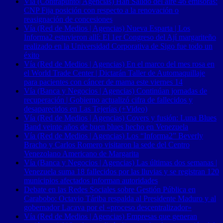
Vía (Contrapunto| Agencias) Han Salido del aire 46 emisoras:
CNP Fija posición con respecto a la renovación o
reasignación de concesiones
Vía (Red de Medios | Agencias) Nueva Esparta | Los
Informa2 estuvieron allí: El 1er Congreso del Ají margariteño
realizado en la Universidad Corporativa de Sigo fue todo un
éxito
Vía (Red de Medios | Agencias) En el marco del mes rosa en
el World Trade Center | Dictarán Taller de Automaquillaje
para pacientes con cáncer de mama este viernes 14
Vía (Banca y Negocios | Agencias) Continúan jornadas de
recuperación | Gobierno actualizó cifra de fallecidos y
desaparecidos en Las Tejerías (+Video)
Vía (Red de Medios | Agencias) Covers y fusión: Luna Blues
Band veinte años de buen blues hecho en Venezuela
Vía (Red de Medios | Agencias) Los “Informa2” Beverly
Bracho y Carlos Romero visitaron la sede del Centro
Venezolano Americano de Margarita
Vía (Banca y Negocios | Agencias) Las últimas dos semanas |
Venezuela suma 18 fallecidos por las lluvias y se registran 120
municipios afectados informan autoridades
Debate en las Redes Sociales sobre Gestión Pública en
Carabobo: Octavio Táriba respalda al Presidente Maduro y al
gobernador Lacava por el «proceso descentralizador»
Vía (Red de Medios | Agencias) Empresas que generan