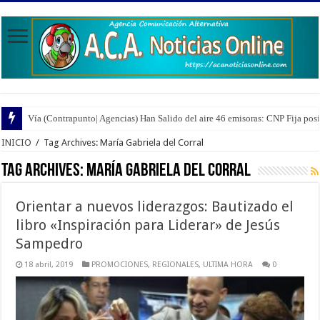
Vía (Contrapunto| Agencias) Han Salido del aire 46 emisoras: CNP Fija pos
INICIO
/
Tag Archives: María Gabriela del Corral
Tag Archives:
María Gabriela del Corral
Orientar a nuevos liderazgos: Bautizado el
libro «Inspiración para Liderar» de Jesús
Sampedro
18 abril, 2019
PROMOCIONES
,
REGIONALES
,
ULTIMA HORA
0