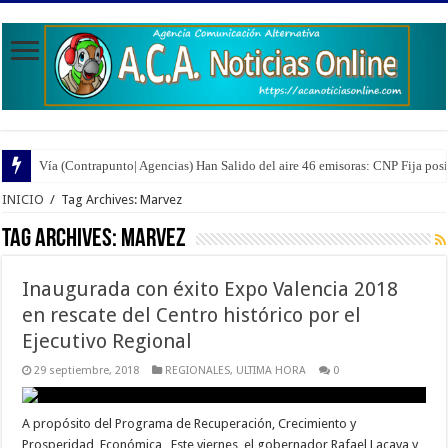
Vía (Contrapunto| Agencias) Han Salido del aire 46 emisoras: CNP Fija pos
INICIO
/
Tag Archives: Marvez
Tag Archives:
Marvez
Inaugurada con éxito Expo Valencia 2018
en rescate del Centro histórico por el
Ejecutivo Regional
29 septiembre, 2018
REGIONALES
,
ULTIMA HORA
0
A propósito del Programa de Recuperación, Crecimiento y
Prosperidad Económica Este viernes, el gobernador Rafael Lacava y