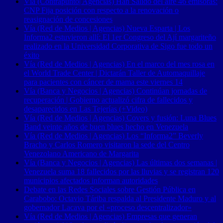
Vía (Contrapunto| Agencias) Han Salido del aire 46 emisoras:
CNP Fija posición con respecto a la renovación o
reasignación de concesiones
Vía (Red de Medios | Agencias) Nueva Esparta | Los
Informa2 estuvieron allí: El 1er Congreso del Ají margariteño
realizado en la Universidad Corporativa de Sigo fue todo un
éxito
Vía (Red de Medios | Agencias) En el marco del mes rosa en
el World Trade Center | Dictarán Taller de Automaquillaje
para pacientes con cáncer de mama este viernes 14
Vía (Banca y Negocios | Agencias) Continúan jornadas de
recuperación | Gobierno actualizó cifra de fallecidos y
desaparecidos en Las Tejerías (+Video)
Vía (Red de Medios | Agencias) Covers y fusión: Luna Blues
Band veinte años de buen blues hecho en Venezuela
Vía (Red de Medios | Agencias) Los “Informa2” Beverly
Bracho y Carlos Romero visitaron la sede del Centro
Venezolano Americano de Margarita
Vía (Banca y Negocios | Agencias) Las últimas dos semanas |
Venezuela suma 18 fallecidos por las lluvias y se registran 120
municipios afectados informan autoridades
Debate en las Redes Sociales sobre Gestión Pública en
Carabobo: Octavio Táriba respalda al Presidente Maduro y al
gobernador Lacava por el «proceso descentralizador»
Vía (Red de Medios | Agencias) Empresas que generan