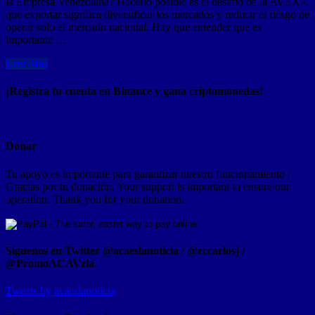
la Empresa Venezolana? Hacerlo posible es el desafío de la AVEX»,
que exportar significa diversificar los mercados y reducir el riesgo de
operar solo el mercado nacional. Hay que entender que es
importante …
Leer Mas
¡Registra tu cuenta en Binance y gana criptomonedas!
Donar
Tu apoyo es importante para garantizar nuestro funcionamiento /
Gracias por tu donación. Your support is important to ensure our
operation. Thank you for your donation.
Síguenos en Twitter @acaeslanoticia / @rccarlosj /
@PromoACAVzla
Tweets by acaeslanoticia