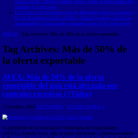
acción social | Intylact realizó «lives» sobre la prevención del
suicidio y el mes rosa
En Costa Azul (Porlamar) isla de Margarita (Nueva Esparta) |
En las Residencias Islas del Rey: Alquila la mejor opción en
apartamentos vacacionales equipados para vivir como reyes
INICIO
/
Tag Archives: Más de 50% de la oferta exportable
Tag Archives:
Más de 50% de
la oferta exportable
AVEX: Más de 50% de la oferta
exportable del país está afectada por
controles excesivos (+Video)
25 octubre, 2019
ECONOMÍA
,
ULTIMA HORA
0
El presidente de la Asociación Venezolana de Exportadores
(AVEX), Ramón Goyo, dijo al cierre del evento «¿Internacionalizar