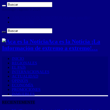
domingo , agosto 9 2026
ANUNCIA CON NOSOTROS (Es muy sencillo)
CONTACTO
Aca es la Noticia ¡La
Información de extremo a extremo!…
INICIO
REGIONALES
EL PAÍS
INTERNACIONALES
ACTUALIDAD
OPINIÓN
ECONOMÍA
PROMOCIONES
INMUEBLES
RECIENTEMENTE