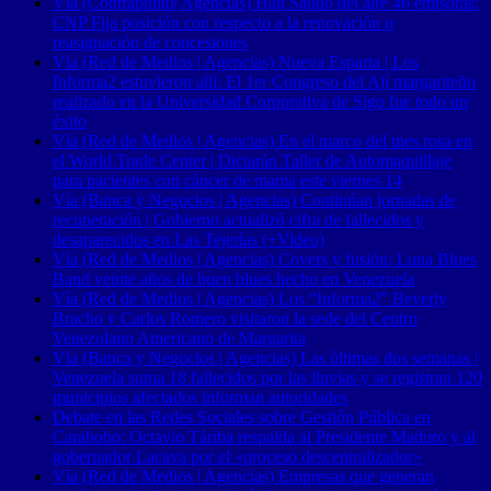
Vía (Contrapunto| Agencias) Han Salido del aire 46 emisoras:
CNP Fija posición con respecto a la renovación o
reasignación de concesiones
Vía (Red de Medios | Agencias) Nueva Esparta | Los
Informa2 estuvieron allí: El 1er Congreso del Ají margariteño
realizado en la Universidad Corporativa de Sigo fue todo un
éxito
Vía (Red de Medios | Agencias) En el marco del mes rosa en
el World Trade Center | Dictarán Taller de Automaquillaje
para pacientes con cáncer de mama este viernes 14
Vía (Banca y Negocios | Agencias) Continúan jornadas de
recuperación | Gobierno actualizó cifra de fallecidos y
desaparecidos en Las Tejerías (+Video)
Vía (Red de Medios | Agencias) Covers y fusión: Luna Blues
Band veinte años de buen blues hecho en Venezuela
Vía (Red de Medios | Agencias) Los “Informa2” Beverly
Bracho y Carlos Romero visitaron la sede del Centro
Venezolano Americano de Margarita
Vía (Banca y Negocios | Agencias) Las últimas dos semanas |
Venezuela suma 18 fallecidos por las lluvias y se registran 120
municipios afectados informan autoridades
Debate en las Redes Sociales sobre Gestión Pública en
Carabobo: Octavio Táriba respalda al Presidente Maduro y al
gobernador Lacava por el «proceso descentralizador»
Vía (Red de Medios | Agencias) Empresas que generan