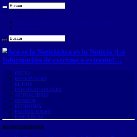
viernes , agosto 7 2026
ANUNCIA CON NOSOTROS (Es muy sencillo)
CONTACTO
Aca es la Noticia ¡La
Información de extremo a extremo!…
INICIO
REGIONALES
EL PAÍS
INTERNACIONALES
ACTUALIDAD
OPINIÓN
ECONOMÍA
PROMOCIONES
INMUEBLES
RECIENTEMENTE