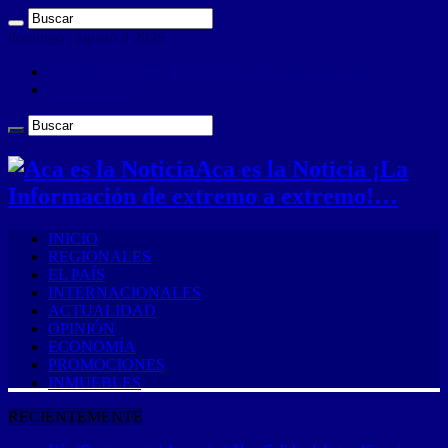
domingo , agosto 9 2026
ANUNCIA CON NOSOTROS (Es muy sencillo)
CONTACTO
Aca es la Noticia ¡La
Información de extremo a extremo!…
INICIO
REGIONALES
EL PAÍS
INTERNACIONALES
ACTUALIDAD
OPINIÓN
ECONOMÍA
PROMOCIONES
INMUEBLES
RECIENTEMENTE