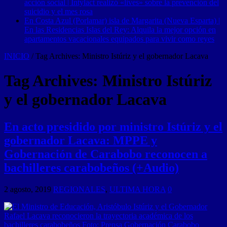
acción social | Intylact realizó «lives» sobre la prevención del
suicidio y el mes rosa
En Costa Azul (Porlamar) isla de Margarita (Nueva Esparta) |
En las Residencias Islas del Rey: Alquila la mejor opción en
apartamentos vacacionales equipados para vivir como reyes
INICIO
/
Tag Archives: Ministro Istúriz y el gobernador Lacava
Tag Archives:
Ministro Istúriz
y el gobernador Lacava
En acto presidido por ministro Istúriz y el
gobernador Lacava: MPPE y
Gobernación de Carabobo reconocen a
bachilleres carabobeños (+Audio)
2 agosto, 2019
REGIONALES
,
ULTIMA HORA
0