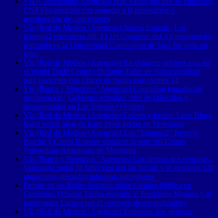
Vía (Contrapunto| Agencias) Han Salido del aire 46 emisoras:
CNP Fija posición con respecto a la renovación o
reasignación de concesiones
Vía (Red de Medios | Agencias) Nueva Esparta | Los
Informa2 estuvieron allí: El 1er Congreso del Ají margariteño
realizado en la Universidad Corporativa de Sigo fue todo un
éxito
Vía (Red de Medios | Agencias) En el marco del mes rosa en
el World Trade Center | Dictarán Taller de Automaquillaje
para pacientes con cáncer de mama este viernes 14
Vía (Banca y Negocios | Agencias) Continúan jornadas de
recuperación | Gobierno actualizó cifra de fallecidos y
desaparecidos en Las Tejerías (+Video)
Vía (Red de Medios | Agencias) Covers y fusión: Luna Blues
Band veinte años de buen blues hecho en Venezuela
Vía (Red de Medios | Agencias) Los “Informa2” Beverly
Bracho y Carlos Romero visitaron la sede del Centro
Venezolano Americano de Margarita
Vía (Banca y Negocios | Agencias) Las últimas dos semanas |
Venezuela suma 18 fallecidos por las lluvias y se registran 120
municipios afectados informan autoridades
Debate en las Redes Sociales sobre Gestión Pública en
Carabobo: Octavio Táriba respalda al Presidente Maduro y al
gobernador Lacava por el «proceso descentralizador»
Vía (Red de Medios | Agencias) Empresas que generan