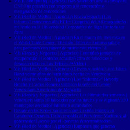
Vía (Contrapunto| Agencias) Han Salido del aire 46 emisoras:
CNP Fija posición con respecto a la renovación o
reasignación de concesiones
Vía (Red de Medios | Agencias) Nueva Esparta | Los
Informa2 estuvieron allí: El 1er Congreso del Ají margariteño
realizado en la Universidad Corporativa de Sigo fue todo un
éxito
Vía (Red de Medios | Agencias) En el marco del mes rosa en
el World Trade Center | Dictarán Taller de Automaquillaje
para pacientes con cáncer de mama este viernes 14
Vía (Banca y Negocios | Agencias) Continúan jornadas de
recuperación | Gobierno actualizó cifra de fallecidos y
desaparecidos en Las Tejerías (+Video)
Vía (Red de Medios | Agencias) Covers y fusión: Luna Blues
Band veinte años de buen blues hecho en Venezuela
Vía (Red de Medios | Agencias) Los “Informa2” Beverly
Bracho y Carlos Romero visitaron la sede del Centro
Venezolano Americano de Margarita
Vía (Banca y Negocios | Agencias) Las últimas dos semanas |
Venezuela suma 18 fallecidos por las lluvias y se registran 120
municipios afectados informan autoridades
Debate en las Redes Sociales sobre Gestión Pública en
Carabobo: Octavio Táriba respalda al Presidente Maduro y al
gobernador Lacava por el «proceso descentralizador»
Vía (Red de Medios | Agencias) Empresas que generan