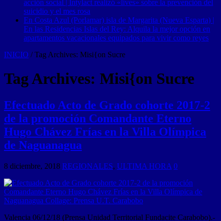
acción social | Intylact realizó «lives» sobre la prevención del
suicidio y el mes rosa
En Costa Azul (Porlamar) isla de Margarita (Nueva Esparta) |
En las Residencias Islas del Rey: Alquila la mejor opción en
apartamentos vacacionales equipados para vivir como reyes
INICIO
/
Tag Archives: Misi{on Sucre
Tag Archives:
Misi{on Sucre
Efectuado Acto de Grado cohorte 2017-2
de la promoción Comandante Eterno
Hugo Chávez Frías en la Villa Olímpica
de Naguanagua
8 diciembre, 2018
REGIONALES
,
ULTIMA HORA
0
Valencia 06/12/18 (Prensa Unidad Territorial Fundacite Carabobo).-