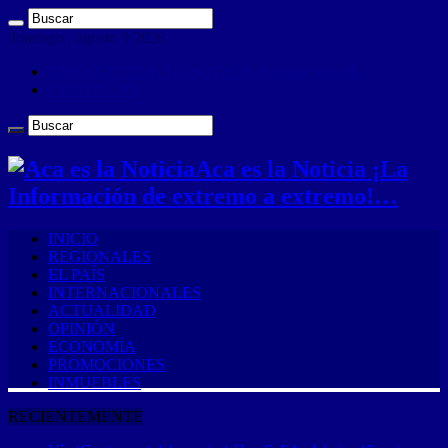
domingo , agosto 9 2026
ANUNCIA CON NOSOTROS (Es muy sencillo)
CONTACTO
Aca es la Noticia ¡La
Información de extremo a extremo!…
INICIO
REGIONALES
EL PAÍS
INTERNACIONALES
ACTUALIDAD
OPINIÓN
ECONOMÍA
PROMOCIONES
INMUEBLES
RECIENTEMENTE