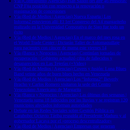
Vía (Contrapunto| Agencias) Han Salido del aire 46 emisoras:
CNP Fija posición con respecto a la renovación o
reasignación de concesiones
Vía (Red de Medios | Agencias) Nueva Esparta | Los
Informa2 estuvieron allí: El 1er Congreso del Ají margariteño
realizado en la Universidad Corporativa de Sigo fue todo un
éxito
Vía (Red de Medios | Agencias) En el marco del mes rosa en
el World Trade Center | Dictarán Taller de Automaquillaje
para pacientes con cáncer de mama este viernes 14
Vía (Banca y Negocios | Agencias) Continúan jornadas de
recuperación | Gobierno actualizó cifra de fallecidos y
desaparecidos en Las Tejerías (+Video)
Vía (Red de Medios | Agencias) Covers y fusión: Luna Blues
Band veinte años de buen blues hecho en Venezuela
Vía (Red de Medios | Agencias) Los “Informa2” Beverly
Bracho y Carlos Romero visitaron la sede del Centro
Venezolano Americano de Margarita
Vía (Banca y Negocios | Agencias) Las últimas dos semanas |
Venezuela suma 18 fallecidos por las lluvias y se registran 120
municipios afectados informan autoridades
Debate en las Redes Sociales sobre Gestión Pública en
Carabobo: Octavio Táriba respalda al Presidente Maduro y al
gobernador Lacava por el «proceso descentralizador»
Vía (Red de Medios | Agencias) Empresas que generan