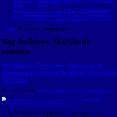
acción social | Intylact realizó «lives» sobre la prevención del
suicidio y el mes rosa
En Costa Azul (Porlamar) isla de Margarita (Nueva Esparta) |
En las Residencias Islas del Rey: Alquila la mejor opción en
apartamentos vacacionales equipados para vivir como reyes
INICIO
/
Tag Archives: Moción de censura
Tag Archives:
Moción de
censura
Anticiparán Elecciones: Oposición de
Guyana gana moción de censura contra el
Gobierno
25 diciembre, 2018
INTERNACIONALES
,
ULTIMA HORA
0
GEORGETOWN.-La oposición de Guyana ha aprobado una