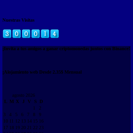
Nuestras Visitas
¡Invita a tus amigos a ganar criptomonedas juntos con Binance!
¡Alojamiento web Desde 2.35$ Mensual
agosto 2026
L
M
X
J
V
S
D
1
2
3
4
5
6
7
8
9
10
11
12
13
14
15
16
17
18
19
20
21
22
23