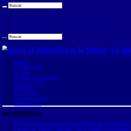
viernes , agosto 7 2026
ANUNCIA CON NOSOTROS (Es muy sencillo)
CONTACTO
Aca es la Noticia ¡La I
INICIO
REGIONALES
EL PAÍS
INTERNACIONALES
ACTUALIDAD
OPINIÓN
ECONOMÍA
PROMOCIONES
INMUEBLES
RECIENTEMENTE
Vía (Contrapunto| Agencias) Han Salido del aire 46 emisoras: 
Vía (Red de Medios | Agencias) Nueva Esparta | Los Informa2 es