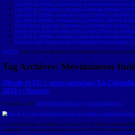
Vía (Red de Medios | Agencias) En el marco del mes rosa en el
Vía (Banca y Negocios | Agencias) Continúan jornadas de recupe
Vía (Red de Medios | Agencias) Covers y fusión: Luna Blues 
Vía (Red de Medios | Agencias) Los “Informa2” Beverly Brach
Vía (Banca y Negocios | Agencias) Las últimas dos semanas | Ve
Debate en las Redes Sociales sobre Gestión Pública en Carabob
Vía (Red de Medios | Agencias) Empresas que generan acción soci
En Costa Azul (Porlamar) isla de Margarita (Nueva Esparta) | E
INICIO
/
Tag Archives: Moviminetos Independientes derrotan a partid
Tag Archives:
Moviminetos Indep
(Desde el EE y otras agencias) En Colombia
2023 (+Tweets)
28 octubre, 2019
INTERNACIONALES
,
ULTIMA HORA
0
La derrota abrupta del uribismo, el avance de las fuerzas independi
destacados. Con una participación de más del 60 % del potencial elect