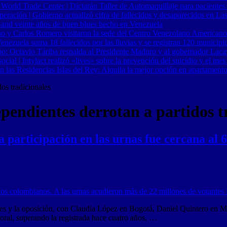
 World Trade Center | Dictarán Taller de Automaquillaje para pacientes
ración | Gobierno actualizó cifra de fallecidos y desaparecidos en Las
Band veinte años de buen blues hecho en Venezuela
o y Carlos Romero visitaron la sede del Centro Venezolano Americano
nezuela suma 18 fallecidos por las lluvias y se registran 120 municipi
o: Octavio Táriba respalda al Presidente Maduro y al gobernador Lacav
al | Intylact realizó «lives» sobre la prevención del suicidio y el mes
n las Residencias Islas del Rey: Alquila la mejor opción en apartament
os tradicionales
endientes derrotan a partidos t
 participación en las urnas fue cercana al 
entes y la oposición, con Claudia López en Bogotá, Daniel Quintero en
oral, superando la registrada hace cuatro años, …