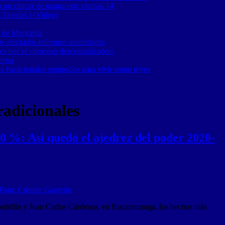
 con cáncer de mama este viernes 14
 Tejerías (+Video)
 de Margarita
os afectados informan autoridades
a por el «proceso descentralizador»
 rosa
os vacacionales equipados para vivir como reyes
radicionales
60 %: Así quedó el ajedrez del poder 2020-
 Medellín y Juan Carlos Cárdenas, en Bucaramanga, los hechos más