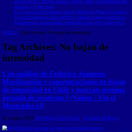
acción social | Intylact realizó «lives» sobre la prevención del
suicidio y el mes rosa
En Costa Azul (Porlamar) isla de Margarita (Nueva Esparta) |
En las Residencias Islas del Rey: Alquila la mejor opción en
apartamentos vacacionales equipados para vivir como reyes
INICIO
/
Tag Archives: No bajan de intensidad
Tag Archives:
No bajan de
intensidad
Con análisis de Federico Joannon:
Movilización y concentraciones no bajan
de intensidad en Chile y marcan séptima
jornada de protestas (+Videos / Vía el
Mostrador.cl)
24 octubre, 2019
INTERNACIONALES
,
ULTIMA HORA
0