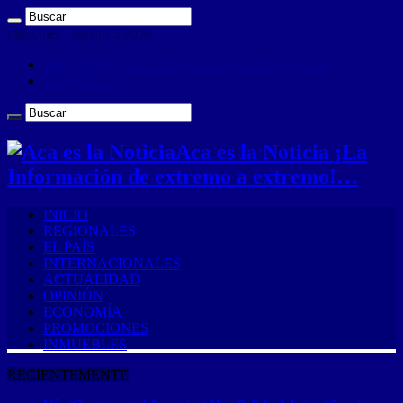
miércoles , agosto 5 2026
ANUNCIA CON NOSOTROS (Es muy sencillo)
CONTACTO
Aca es la Noticia ¡La
Información de extremo a extremo!…
INICIO
REGIONALES
EL PAÍS
INTERNACIONALES
ACTUALIDAD
OPINIÓN
ECONOMÍA
PROMOCIONES
INMUEBLES
RECIENTEMENTE