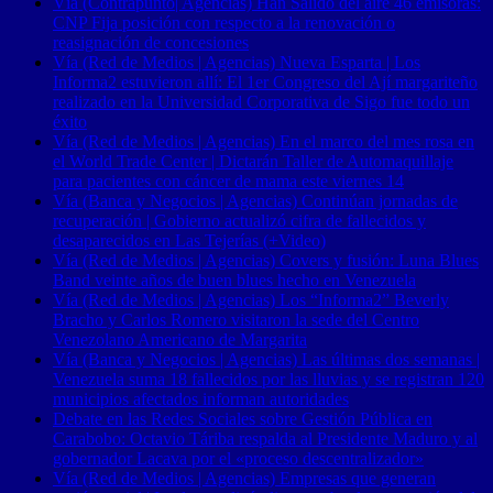
Vía (Contrapunto| Agencias) Han Salido del aire 46 emisoras:
CNP Fija posición con respecto a la renovación o
reasignación de concesiones
Vía (Red de Medios | Agencias) Nueva Esparta | Los
Informa2 estuvieron allí: El 1er Congreso del Ají margariteño
realizado en la Universidad Corporativa de Sigo fue todo un
éxito
Vía (Red de Medios | Agencias) En el marco del mes rosa en
el World Trade Center | Dictarán Taller de Automaquillaje
para pacientes con cáncer de mama este viernes 14
Vía (Banca y Negocios | Agencias) Continúan jornadas de
recuperación | Gobierno actualizó cifra de fallecidos y
desaparecidos en Las Tejerías (+Video)
Vía (Red de Medios | Agencias) Covers y fusión: Luna Blues
Band veinte años de buen blues hecho en Venezuela
Vía (Red de Medios | Agencias) Los “Informa2” Beverly
Bracho y Carlos Romero visitaron la sede del Centro
Venezolano Americano de Margarita
Vía (Banca y Negocios | Agencias) Las últimas dos semanas |
Venezuela suma 18 fallecidos por las lluvias y se registran 120
municipios afectados informan autoridades
Debate en las Redes Sociales sobre Gestión Pública en
Carabobo: Octavio Táriba respalda al Presidente Maduro y al
gobernador Lacava por el «proceso descentralizador»
Vía (Red de Medios | Agencias) Empresas que generan