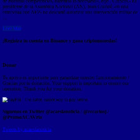
de nuestras competencias, haremos lo necesario», dijo . Caracas.- El
presidente de la Asamblea Nacional (AN), Juan Guaidó -en una
entrevista con AFP- no descartó autorizar una intervención militar de
…
Leer Mas
¡Registra tu cuenta en Binance y gana criptomonedas!
Donar
Tu apoyo es importante para garantizar nuestro funcionamiento /
Gracias por tu donación. Your support is important to ensure our
operation. Thank you for your donation.
Síguenos en Twitter @acaeslanoticia / @rccarlosj /
@PromoACAVzla
Tweets by acaeslanoticia