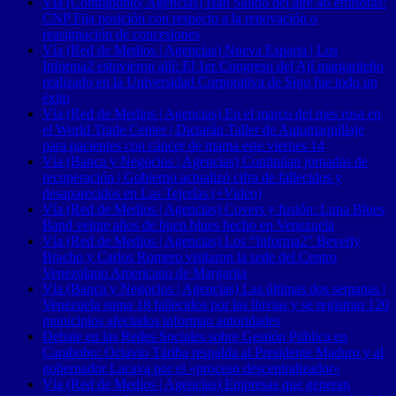
Vía (Contrapunto| Agencias) Han Salido del aire 46 emisoras:
CNP Fija posición con respecto a la renovación o
reasignación de concesiones
Vía (Red de Medios | Agencias) Nueva Esparta | Los
Informa2 estuvieron allí: El 1er Congreso del Ají margariteño
realizado en la Universidad Corporativa de Sigo fue todo un
éxito
Vía (Red de Medios | Agencias) En el marco del mes rosa en
el World Trade Center | Dictarán Taller de Automaquillaje
para pacientes con cáncer de mama este viernes 14
Vía (Banca y Negocios | Agencias) Continúan jornadas de
recuperación | Gobierno actualizó cifra de fallecidos y
desaparecidos en Las Tejerías (+Video)
Vía (Red de Medios | Agencias) Covers y fusión: Luna Blues
Band veinte años de buen blues hecho en Venezuela
Vía (Red de Medios | Agencias) Los “Informa2” Beverly
Bracho y Carlos Romero visitaron la sede del Centro
Venezolano Americano de Margarita
Vía (Banca y Negocios | Agencias) Las últimas dos semanas |
Venezuela suma 18 fallecidos por las lluvias y se registran 120
municipios afectados informan autoridades
Debate en las Redes Sociales sobre Gestión Pública en
Carabobo: Octavio Táriba respalda al Presidente Maduro y al
gobernador Lacava por el «proceso descentralizador»
Vía (Red de Medios | Agencias) Empresas que generan