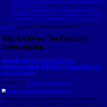
acción social | Intylact realizó «lives» sobre la prevención del
suicidio y el mes rosa
En Costa Azul (Porlamar) isla de Margarita (Nueva Esparta) |
En las Residencias Islas del Rey: Alquila la mejor opción en
apartamentos vacacionales equipados para vivir como reyes
INICIO
/
Tag Archives: No Descarta Intervenciòn
Tag Archives:
No Descarta
Intervenciòn
Guaidó no descarta autorizar
intervención de EEUU en Venezuela «de
ser necesario»
9 febrero, 2019
EL PAÍS
,
ULTIMA HORA
0
«Nosotros haremos todo lo posible. Esto es un tema obviamente
muy polémico, pero haciendo uso de nuestra soberanía, el ejercicio