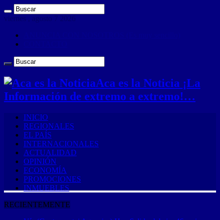
viernes , agosto 7 2026
ANUNCIA CON NOSOTROS (Es muy sencillo)
CONTACTO
Aca es la Noticia ¡La
Información de extremo a extremo!…
INICIO
REGIONALES
EL PAÍS
INTERNACIONALES
ACTUALIDAD
OPINIÓN
ECONOMÍA
PROMOCIONES
INMUEBLES
RECIENTEMENTE