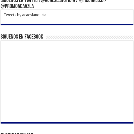
Síguenos en Twitter @acaeslanoticia / @rccarlosj /
@PromoACAVzla
Tweets by acaeslanoticia
Siguenos en Facebook