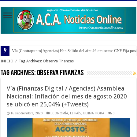
Vía (Contrapunto| Agencias) Han Salido del aire 46 emisoras: CNP Fija pos
INICIO
/
Tag Archives: Observa Finanzas
Tag Archives:
Observa Finanzas
Vía (Finanzas Digital / Agencias) Asamblea
Nacional: Inflación del mes de agosto 2020
se ubicó en 25,04% (+Tweets)
16 septiembre, 2020
ECONOMÍA
,
EL PAÍS
,
ULTIMA HORA
0