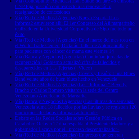
Vía (Contrapunto| Agencias) Han Salido del aire 46 emisoras:
CNP Fija posición con respecto a la renovación o
reasignación de concesiones
Vía (Red de Medios | Agencias) Nueva Esparta | Los
Informa2 estuvieron allí: El 1er Congreso del Ají margariteño
realizado en la Universidad Corporativa de Sigo fue todo un
éxito
Vía (Red de Medios | Agencias) En el marco del mes rosa en
el World Trade Center | Dictarán Taller de Automaquillaje
para pacientes con cáncer de mama este viernes 14
Vía (Banca y Negocios | Agencias) Continúan jornadas de
recuperación | Gobierno actualizó cifra de fallecidos y
desaparecidos en Las Tejerías (+Video)
Vía (Red de Medios | Agencias) Covers y fusión: Luna Blues
Band veinte años de buen blues hecho en Venezuela
Vía (Red de Medios | Agencias) Los “Informa2” Beverly
Bracho y Carlos Romero visitaron la sede del Centro
Venezolano Americano de Margarita
Vía (Banca y Negocios | Agencias) Las últimas dos semanas |
Venezuela suma 18 fallecidos por las lluvias y se registran 120
municipios afectados informan autoridades
Debate en las Redes Sociales sobre Gestión Pública en
Carabobo: Octavio Táriba respalda al Presidente Maduro y al
gobernador Lacava por el «proceso descentralizador»
Vía (Red de Medios | Agencias) Empresas que generan