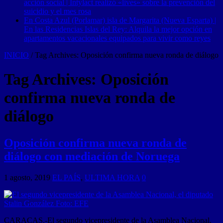
acción social | Intylact realizó «lives» sobre la prevención del
suicidio y el mes rosa
En Costa Azul (Porlamar) isla de Margarita (Nueva Esparta) |
En las Residencias Islas del Rey: Alquila la mejor opción en
apartamentos vacacionales equipados para vivir como reyes
INICIO
/
Tag Archives: Oposición confirma nueva ronda de diálogo
Tag Archives:
Oposición
confirma nueva ronda de
diálogo
Oposición confirma nueva ronda de
diálogo con mediación de Noruega
1 agosto, 2019
EL PAÍS
,
ULTIMA HORA
0
CARACAS.-El segundo vicepresidente de la Asamblea Nacional,