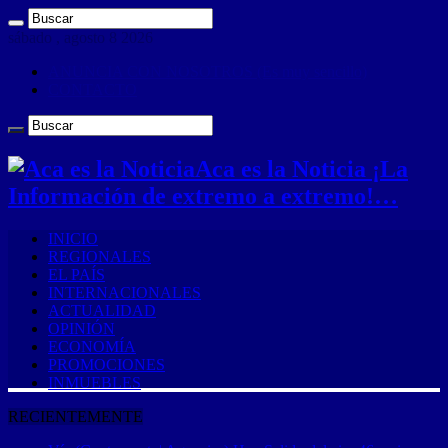
sábado , agosto 8 2026
ANUNCIA CON NOSOTROS (Es muy sencillo)
CONTACTO
Aca es la Noticia ¡La
Información de extremo a extremo!…
INICIO
REGIONALES
EL PAÍS
INTERNACIONALES
ACTUALIDAD
OPINIÓN
ECONOMÍA
PROMOCIONES
INMUEBLES
RECIENTEMENTE