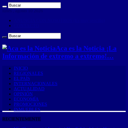
lunes , agosto 10 2026
ANUNCIA CON NOSOTROS (Es muy sencillo)
CONTACTO
Aca es la Noticia ¡La
Información de extremo a extremo!…
INICIO
REGIONALES
EL PAÍS
INTERNACIONALES
ACTUALIDAD
OPINIÓN
ECONOMÍA
PROMOCIONES
INMUEBLES
RECIENTEMENTE