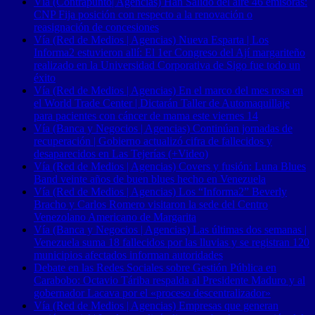
Vía (Contrapunto| Agencias) Han Salido del aire 46 emisoras:
CNP Fija posición con respecto a la renovación o
reasignación de concesiones
Vía (Red de Medios | Agencias) Nueva Esparta | Los
Informa2 estuvieron allí: El 1er Congreso del Ají margariteño
realizado en la Universidad Corporativa de Sigo fue todo un
éxito
Vía (Red de Medios | Agencias) En el marco del mes rosa en
el World Trade Center | Dictarán Taller de Automaquillaje
para pacientes con cáncer de mama este viernes 14
Vía (Banca y Negocios | Agencias) Continúan jornadas de
recuperación | Gobierno actualizó cifra de fallecidos y
desaparecidos en Las Tejerías (+Video)
Vía (Red de Medios | Agencias) Covers y fusión: Luna Blues
Band veinte años de buen blues hecho en Venezuela
Vía (Red de Medios | Agencias) Los “Informa2” Beverly
Bracho y Carlos Romero visitaron la sede del Centro
Venezolano Americano de Margarita
Vía (Banca y Negocios | Agencias) Las últimas dos semanas |
Venezuela suma 18 fallecidos por las lluvias y se registran 120
municipios afectados informan autoridades
Debate en las Redes Sociales sobre Gestión Pública en
Carabobo: Octavio Táriba respalda al Presidente Maduro y al
gobernador Lacava por el «proceso descentralizador»
Vía (Red de Medios | Agencias) Empresas que generan