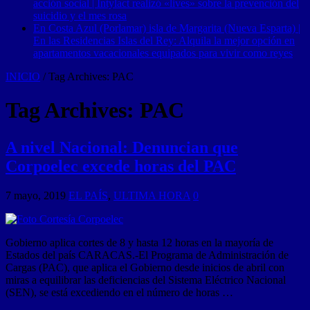
acción social | Intylact realizó «lives» sobre la prevención del
suicidio y el mes rosa
En Costa Azul (Porlamar) isla de Margarita (Nueva Esparta) |
En las Residencias Islas del Rey: Alquila la mejor opción en
apartamentos vacacionales equipados para vivir como reyes
INICIO
/
Tag Archives: PAC
Tag Archives:
PAC
A nivel Nacional: Denuncian que
Corpoelec excede horas del PAC
7 mayo, 2019
EL PAÍS
,
ULTIMA HORA
0
Gobierno aplica cortes de 8 y hasta 12 horas en la mayoría de
Estados del país CARACAS.-El Programa de Administración de
Cargas (PAC), que aplica el Gobierno desde inicios de abril con
miras a equilibrar las deficiencias del Sistema Eléctrico Nacional
(SEN), se está excediendo en el número de horas …