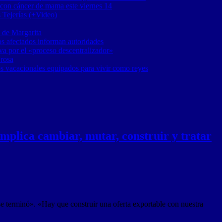
 con cáncer de mama este viernes 14
 Tejerías (+Video)
 de Margarita
os afectados informan autoridades
a por el «proceso descentralizador»
 rosa
os vacacionales equipados para vivir como reyes
mplica cambiar, mutar, construir y tratar
se terminó». «Hay que construir una oferta exportable con nuestra