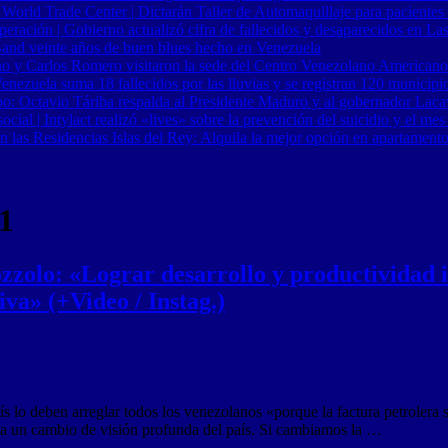
 World Trade Center | Dictarán Taller de Automaquillaje para pacientes
ración | Gobierno actualizó cifra de fallecidos y desaparecidos en Las
Band veinte años de buen blues hecho en Venezuela
o y Carlos Romero visitaron la sede del Centro Venezolano Americano
nezuela suma 18 fallecidos por las lluvias y se registran 120 municipi
o: Octavio Táriba respalda al Presidente Maduro y al gobernador Lacav
al | Intylact realizó «lives» sobre la prevención del suicidio y el mes
n las Residencias Islas del Rey: Alquila la mejor opción en apartament
1
zzolo: «Lograr desarrollo y productividad i
iva» (+Video / Instag.)
 lo deben arreglar todos los venezolanos «porque la factura petrolera 
lta un cambio de visión profunda del país. Si cambiamos la …