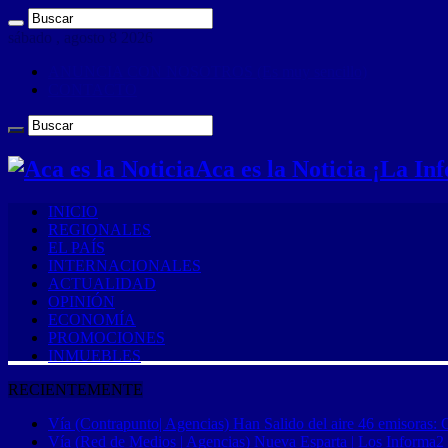
sábado , agosto 8 2026
ANUNCIA CON NOSOTROS (Es muy sencillo)
CONTACTO
Aca es la Noticia ¡La I
INICIO
REGIONALES
EL PAÍS
INTERNACIONALES
ACTUALIDAD
OPINIÓN
ECONOMÍA
PROMOCIONES
INMUEBLES
RECIENTEMENTE
Vía (Contrapunto| Agencias) Han Salido del aire 46 emisoras: 
Vía (Red de Medios | Agencias) Nueva Esparta | Los Informa2 es