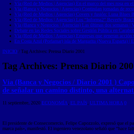
Vía (Red de Medios | Agencias) En el marco del mes rosa en el
Vía (Banca y Negocios | Agencias) Continúan jornadas de recupe
Vía (Red de Medios | Agencias) Covers y fusión: Luna Blues 
Vía (Red de Medios | Agencias) Los “Informa2” Beverly Brach
Vía (Banca y Negocios | Agencias) Las últimas dos semanas | Ve
Debate en las Redes Sociales sobre Gestión Pública en Carabob
Vía (Red de Medios | Agencias) Empresas que generan acción soci
En Costa Azul (Porlamar) isla de Margarita (Nueva Esparta) | E
INICIO
/
Tag Archives: Prensa Diario 2001
Tag Archives:
Prensa Diario 200
Vía (Banca y Negocios / Diario 2001 ) Capo
de señalar un camino distinto, una alternat
11 septiembre, 2020
ECONOMÍA
,
EL PAÍS
,
ULTIMA HORA
0
El presidente de Consecomercio, Felipe Capozzolo, expresó que el país
marca país», manifestó. El ingeniero venezolano señaló que “hace fa