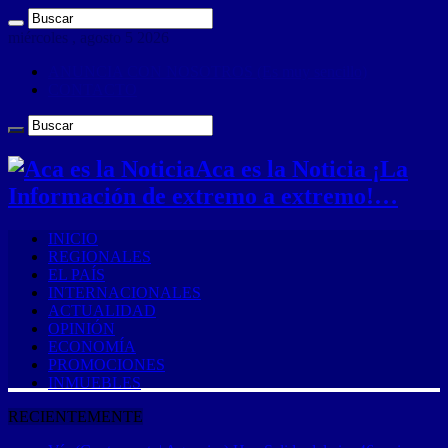
miércoles , agosto 5 2026
ANUNCIA CON NOSOTROS (Es muy sencillo)
CONTACTO
Aca es la Noticia ¡La
Información de extremo a extremo!…
INICIO
REGIONALES
EL PAÍS
INTERNACIONALES
ACTUALIDAD
OPINIÓN
ECONOMÍA
PROMOCIONES
INMUEBLES
RECIENTEMENTE