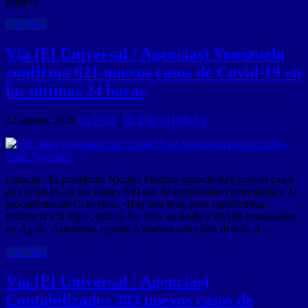
primera …
Leer Mas
Vía (El Universal / Agencias) Venezuela
confirma 621 nuevos casos de Covid-19 en
las últimas 24 horas
22 agosto, 2020
EL PAÍS
,
ULTIMA HORA
0
Caracas.- El presidente Nicolás Maduro anunció 621 nuevos casos
de Covid-19, de los cuales 590 son de transmisión comunitaria y 31
procedentes de Colombia. «Hay una leve, pero significativa
tendencia a la baja», indicó. La cifra asciende a 38.188 contagiados
en el país. Asimismo, reportó 6 nuevos fallecidos debido al …
Leer Mas
Vía (El Universal / Agencias)
Contabilizados 303 nuevos casos de