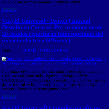
sesión de este martes se pronunció contra la actitud …
Leer Mas
Vía (El Universal / Twitter) Inusual
Destello en Caracas: Por lo menos desde
20 estados reportaron interrupciones del
servicio eléctrico (+Tweets)
7 julio, 2020
EL PAÍS
,
ULTIMA HORA
0
Ciudadanos de varias zonas de la capital observaron un destello y
escucharon un fuerte ruido, seguido de un bajón eléctrico
CARACAS.-En horas de la noche de este lunes diferentes usuarios
de la red social Twitter denunciaron que se registro una falla en el
servicio eléctrico en diferentes puntos de la …
Leer Mas
Vía (El Universal) Conindustria afirma