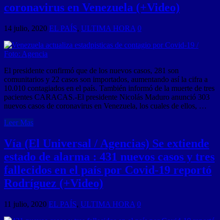
coronavirus en Venezuela (+Video)
14 julio, 2020
EL PAÍS
,
ULTIMA HORA
0
El presidente confirmó que de los nuevos casos, 281 son
comunitarios y 22 casos son importados, aumentando así la cifra a
10.010 contagiados en el país. También informó de la muerte de tres
pacientes CARACAS.-El presidente Nicolás Maduro anunció 303
nuevos casos de coronavirus en Venezuela, los cuales de ellos, …
Leer Mas
Vía (El Universal / Agencias) Se extiende
estado de alarma : 431 nuevos casos y tres
fallecidos en el país por Covid-19 reportó
Rodríguez (+Video)
11 julio, 2020
EL PAÍS
,
ULTIMA HORA
0