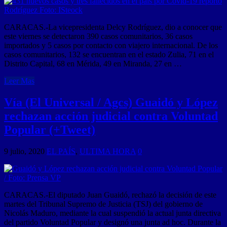
CARACAS.-La vicepresidenta Delcy Rodríguez, dio a conocer que
este viernes se detectaron 390 casos comunitarios, 36 casos
importados y 5 casos por contacto con viajero internacional. De los
casos comunitarios, 132 se encuentran en el estado Zulia, 71 en el
Distrito Capital, 68 en Mérida, 49 en Miranda, 27 en …
Leer Mas
Vía (El Universal / Agcs) Guaidó y López
rechazan acción judicial contra Voluntad
Popular (+Tweet)
9 julio, 2020
EL PAÍS
,
ULTIMA HORA
0
CARACAS.-El diputado Juan Guaidó, rechazó la decisión de este
martes del Tribunal Supremo de Justicia (TSJ) del gobierno de
Nicolás Maduro, mediante la cual suspendió la actual junta directiva
del partido Voluntad Popular y designó una junta ad hoc. Durante la