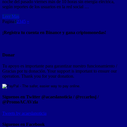
noche del pasado viernes más de 10 horas sin energía eléctrica,
según reportes de los usuarios en la red social …
Leer Mas
Pagina
1
2
3
4
5
»
¡Registra tu cuenta en Binance y gana criptomonedas!
Donar
Tu apoyo es importante para garantizar nuestro funcionamiento /
Gracias por tu donación. Your support is important to ensure our
operation. Thank you for your donation.
Síguenos en Twitter @acaeslanoticia / @rccarlosj /
@PromoACAVzla
Tweets by acaeslanoticia
Siguenos en Facebook