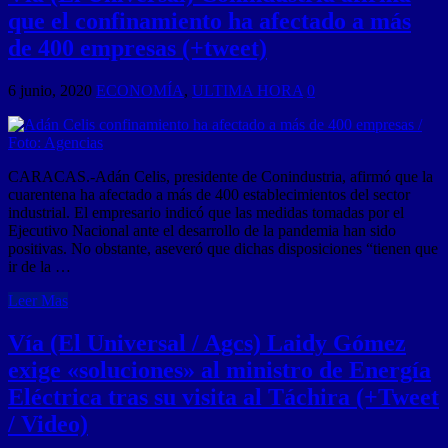
que el confinamiento ha afectado a más
de 400 empresas (+tweet)
6 junio, 2020
ECONOMÍA
,
ULTIMA HORA
0
CARACAS.-Adán Celis, presidente de Conindustria, afirmó que la
cuarentena ha afectado a más de 400 establecimientos del sector
industrial. El empresario indicó que las medidas tomadas por el
Ejecutivo Nacional ante el desarrollo de la pandemia han sido
positivas. No obstante, aseveró que dichas disposiciones “tienen que
ir de la …
Leer Mas
Vía (El Universal / Agcs) Laidy Gómez
exige «soluciones» al ministro de Energía
Eléctrica tras su visita al Táchira (+Tweet
/ Video)