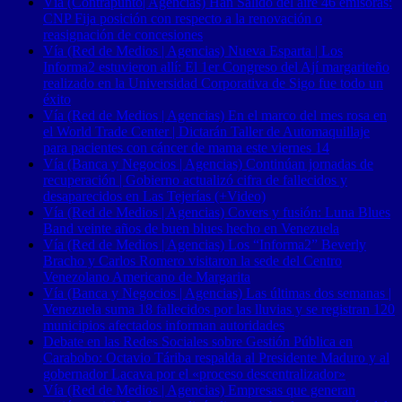
Vía (Contrapunto| Agencias) Han Salido del aire 46 emisoras:
CNP Fija posición con respecto a la renovación o
reasignación de concesiones
Vía (Red de Medios | Agencias) Nueva Esparta | Los
Informa2 estuvieron allí: El 1er Congreso del Ají margariteño
realizado en la Universidad Corporativa de Sigo fue todo un
éxito
Vía (Red de Medios | Agencias) En el marco del mes rosa en
el World Trade Center | Dictarán Taller de Automaquillaje
para pacientes con cáncer de mama este viernes 14
Vía (Banca y Negocios | Agencias) Continúan jornadas de
recuperación | Gobierno actualizó cifra de fallecidos y
desaparecidos en Las Tejerías (+Video)
Vía (Red de Medios | Agencias) Covers y fusión: Luna Blues
Band veinte años de buen blues hecho en Venezuela
Vía (Red de Medios | Agencias) Los “Informa2” Beverly
Bracho y Carlos Romero visitaron la sede del Centro
Venezolano Americano de Margarita
Vía (Banca y Negocios | Agencias) Las últimas dos semanas |
Venezuela suma 18 fallecidos por las lluvias y se registran 120
municipios afectados informan autoridades
Debate en las Redes Sociales sobre Gestión Pública en
Carabobo: Octavio Táriba respalda al Presidente Maduro y al
gobernador Lacava por el «proceso descentralizador»
Vía (Red de Medios | Agencias) Empresas que generan