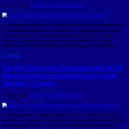
12 mayo, 2020
EL PAÍS
,
ULTIMA HORA
0
La gobernadora del estado fronterizo explicó que en algunas zonas
de la entidad pueden durar hasta 24 horas seguidas sin el servicio
eléctrico Caracas.- La gobernadora del estado Táchira, Laidy
Gómez, cuestionó este lunes la visita del ministro de Energía
Eléctrica a la entidad fronteriza, detallando que la situación que …
Leer Mas
Vía (El Universal): Denuncian más de 10
horas sin servicio eléctrico en el estado
Mérida (+Tweets)
9 mayo, 2020
EL PAÍS
,
ULTIMA HORA
0
El gobernador de la entidad, Ramón Guevara, exigió una solución
inmediata a Corpoelec e indicó que el sistema eléctrico en la entidad
está colapsado CARACAS.-El estado Mérida registró desde la