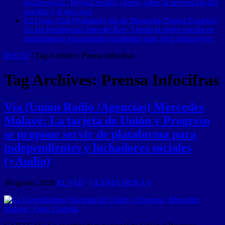
acción social | Intylact realizó «lives» sobre la prevención del
suicidio y el mes rosa
En Costa Azul (Porlamar) isla de Margarita (Nueva Esparta) |
En las Residencias Islas del Rey: Alquila la mejor opción en
apartamentos vacacionales equipados para vivir como reyes
INICIO
/
Tag Archives: Prensa Infocifras
Tag Archives:
Prensa Infocifras
Vía (Unión Radio /Agencias) Mercedes
Malavé: La tarjeta de Unión y Progreso
se propone servir de plataforma para
independientes y luchadores sociales
(+Audio)
30 agosto, 2020
EL PAÍS
,
ULTIMA HORA
0