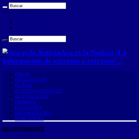
jueves , agosto 6 2026
ANUNCIA CON NOSOTROS (Es muy sencillo)
CONTACTO
Aca es la Noticia ¡La
Información de extremo a extremo!…
INICIO
REGIONALES
EL PAÍS
INTERNACIONALES
ACTUALIDAD
OPINIÓN
ECONOMÍA
PROMOCIONES
INMUEBLES
RECIENTEMENTE