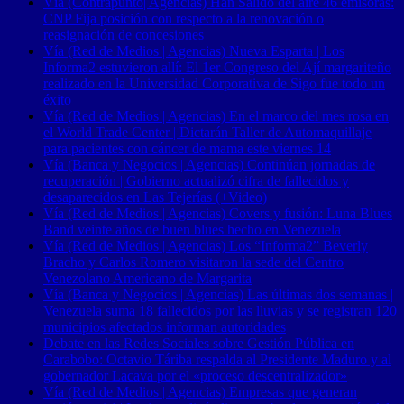
Vía (Contrapunto| Agencias) Han Salido del aire 46 emisoras:
CNP Fija posición con respecto a la renovación o
reasignación de concesiones
Vía (Red de Medios | Agencias) Nueva Esparta | Los
Informa2 estuvieron allí: El 1er Congreso del Ají margariteño
realizado en la Universidad Corporativa de Sigo fue todo un
éxito
Vía (Red de Medios | Agencias) En el marco del mes rosa en
el World Trade Center | Dictarán Taller de Automaquillaje
para pacientes con cáncer de mama este viernes 14
Vía (Banca y Negocios | Agencias) Continúan jornadas de
recuperación | Gobierno actualizó cifra de fallecidos y
desaparecidos en Las Tejerías (+Video)
Vía (Red de Medios | Agencias) Covers y fusión: Luna Blues
Band veinte años de buen blues hecho en Venezuela
Vía (Red de Medios | Agencias) Los “Informa2” Beverly
Bracho y Carlos Romero visitaron la sede del Centro
Venezolano Americano de Margarita
Vía (Banca y Negocios | Agencias) Las últimas dos semanas |
Venezuela suma 18 fallecidos por las lluvias y se registran 120
municipios afectados informan autoridades
Debate en las Redes Sociales sobre Gestión Pública en
Carabobo: Octavio Táriba respalda al Presidente Maduro y al
gobernador Lacava por el «proceso descentralizador»
Vía (Red de Medios | Agencias) Empresas que generan