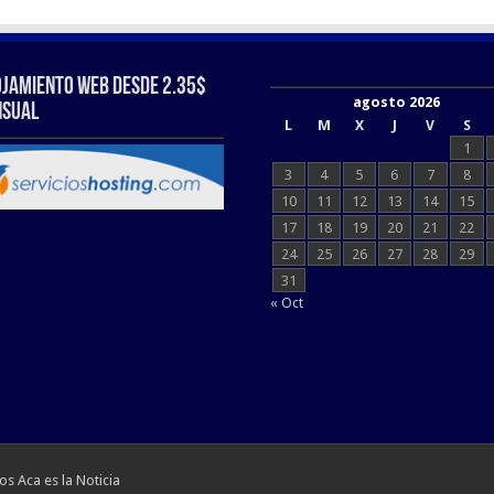
ojamiento web Desde 2.35$
agosto 2026
sual
L
M
X
J
V
S
1
3
4
5
6
7
8
10
11
12
13
14
15
17
18
19
20
21
22
24
25
26
27
28
29
31
« Oct
s Aca es la Noticia