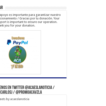
ar
apoyo es importante para garantizar nuestro
cionamiento / Gracias por tu donación. Your
port is important to ensure our operation.
nk you for your donation.
enos en Twitter @acaeslanoticia /
carlosj / @PromoACAVzla
ets by acaeslanoticia