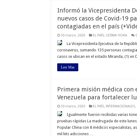
Informó la Vicepresidenta D
nuevos casos de Covid-19 pa
contagiadas en el país (+Vid
30 marzo, 2020
EL PAÍS
,
ULTIMA HORA
La Vicepresidenta Ejecutiva de la Repúb
coronavirus, sumando 135 personas contagiada
casos se ubican en el estado Miranda, (1) en Di
Leer Mas
Primera misión médica con e
Venezuela para fortalecer lu
30 marzo, 2020
EL PAÍS
,
INTERNACIONALES
,
Igualmente fueron recibidas varias tone
pruebas rápidas La madrugada de este lunes, 
Popular China con 8 médicos especialistas, a
mil kits adicciones …