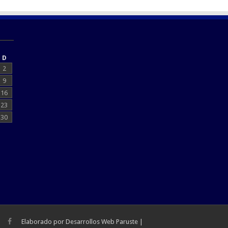
D
2
9
16
23
30
Elaborado por
Desarrollos Web Paruste
|