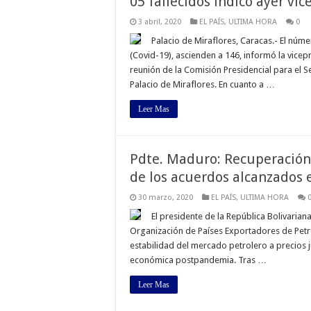
05 fallecidos indicó ayer vi
3 abril, 2020
EL PAÍS
,
ULTIMA HORA
0
Palacio de Miraflores, Caracas.- El núm
(Covid-19), ascienden a 146, informó la vicepr
reunión de la Comisión Presidencial para el S
Palacio de Miraflores. En cuanto a …
Leer Mas
Pdte. Maduro: Recuperació
de los acuerdos alcanzados 
30 marzo, 2020
EL PAÍS
,
ULTIMA HORA
El presidente de la República Bolivarian
Organización de Países Exportadores de Petró
estabilidad del mercado petrolero a precios j
económica postpandemia. Tras …
Leer Mas