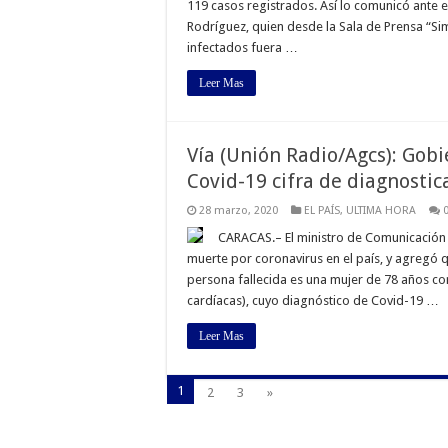
119 casos registrados. Así lo comunicó ante el
Rodríguez, quien desde la Sala de Prensa “Si
infectados fuera …
Leer Mas
Vía (Unión Radio/Agcs): Go
Covid-19 cifra de diagnostic
28 marzo, 2020
EL PAÍS
,
ULTIMA HORA
CARACAS.– El ministro de Comunicación 
muerte por coronavirus en el país, y agregó 
persona fallecida es una mujer de 78 años c
cardíacas), cuyo diagnóstico de Covid-19 …
Leer Mas
1
2
3
»