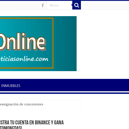
INMUEBLES
 reasignación de concesiones
istra tu cuenta en Binance y gana
ptomonedas!