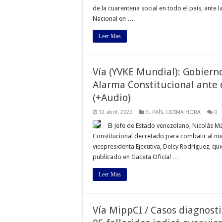
de la cuarentena social en todo el país, ante 
Nacional en …
Leer Mas
Vía (YVKE Mundial): Gobiern
Alarma Constitucional ante 
(+Audio)
12 abril, 2020
EL PAÍS
,
ULTIMA HORA
0
El Jefe de Estado venezolano, Nicolás M
Constitucional decretado para combatir al nu
vicepresidenta Ejecutiva, Delcy Rodríguez, q
publicado en Gaceta Oficial …
Leer Mas
Vía MippCI / Casos diagnost