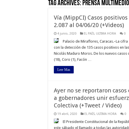
Tag Archives:
prensa Multimedio
Vía (MippCI) Casos positivo
2.087 al 04/06/20 (+Videos)
4 junio, 2020
EL PAÍS
,
ULTIMA HORA
0
Palacio de Miraflores, Caracas.–La cifr
con la detección de 135 casos positivos en la
Nicolás Maduro Moros. De los nuevos casos 
(18), Coro (1), Facón …
Leer Mas
Ayer no se reportaron casos
a gobernadores unir esfuerz
Colectiva (+Tweet / Video)
19 abril, 2020
EL PAÍS
,
ULTIMA HORA
0
El Presidente Constitucional de la Repú
este sábado el llamado a todas las autoridade