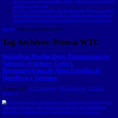
acción social | Intylact realizó «lives» sobre la prevención del
suicidio y el mes rosa
En Costa Azul (Porlamar) isla de Margarita (Nueva Esparta) |
En las Residencias Islas del Rey: Alquila la mejor opción en
apartamentos vacacionales equipados para vivir como reyes
INICIO
/
Tag Archives: Prensa WTC
Tag Archives:
Prensa WTC
Iniciativas Productivas: Presentarán en
Valencia el primer Centro
Iberoamericano de Altos Estudios de
Hotelería y Turismo
12 mayo, 2019
ACTUALIDAD
,
REGIONALES
,
ULTIMA
HORA
0