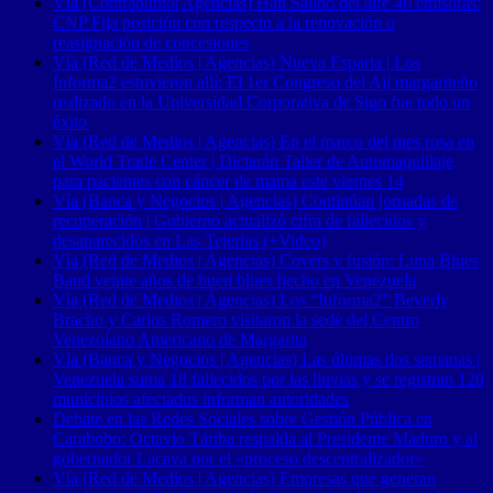
Vía (Contrapunto| Agencias) Han Salido del aire 46 emisoras:
CNP Fija posición con respecto a la renovación o
reasignación de concesiones
Vía (Red de Medios | Agencias) Nueva Esparta | Los
Informa2 estuvieron allí: El 1er Congreso del Ají margariteño
realizado en la Universidad Corporativa de Sigo fue todo un
éxito
Vía (Red de Medios | Agencias) En el marco del mes rosa en
el World Trade Center | Dictarán Taller de Automaquillaje
para pacientes con cáncer de mama este viernes 14
Vía (Banca y Negocios | Agencias) Continúan jornadas de
recuperación | Gobierno actualizó cifra de fallecidos y
desaparecidos en Las Tejerías (+Video)
Vía (Red de Medios | Agencias) Covers y fusión: Luna Blues
Band veinte años de buen blues hecho en Venezuela
Vía (Red de Medios | Agencias) Los “Informa2” Beverly
Bracho y Carlos Romero visitaron la sede del Centro
Venezolano Americano de Margarita
Vía (Banca y Negocios | Agencias) Las últimas dos semanas |
Venezuela suma 18 fallecidos por las lluvias y se registran 120
municipios afectados informan autoridades
Debate en las Redes Sociales sobre Gestión Pública en
Carabobo: Octavio Táriba respalda al Presidente Maduro y al
gobernador Lacava por el «proceso descentralizador»
Vía (Red de Medios | Agencias) Empresas que generan