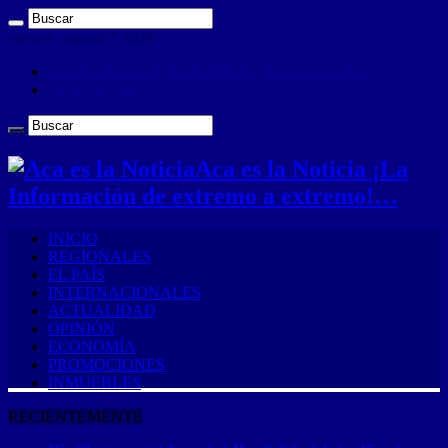
viernes , agosto 7 2026
ANUNCIA CON NOSOTROS (Es muy sencillo)
CONTACTO
Aca es la Noticia ¡La
Información de extremo a extremo!…
INICIO
REGIONALES
EL PAÍS
INTERNACIONALES
ACTUALIDAD
OPINIÓN
ECONOMÍA
PROMOCIONES
INMUEBLES
RECIENTEMENTE