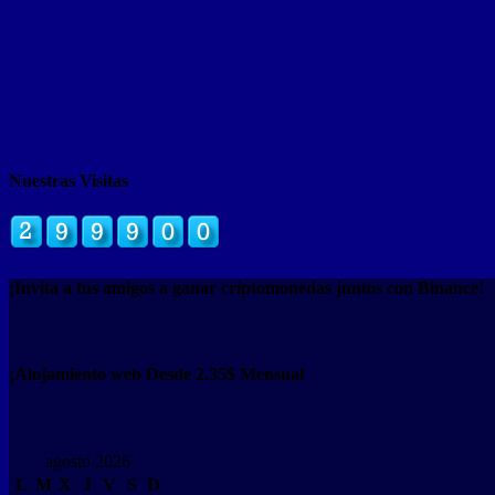
Nuestras Visitas
¡Invita a tus amigos a ganar criptomonedas juntos con Binance!
¡Alojamiento web Desde 2.35$ Mensual
agosto 2026
L
M
X
J
V
S
D