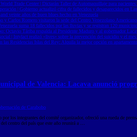
 World Trade Center | Dictarán Taller de Automaquillaje para pacientes
ración | Gobierno actualizó cifra de fallecidos y desaparecidos en Las
Band veinte años de buen blues hecho en Venezuela
o y Carlos Romero visitaron la sede del Centro Venezolano Americano
nezuela suma 18 fallecidos por las lluvias y se registran 120 municipi
o: Octavio Táriba respalda al Presidente Maduro y al gobernador Lacav
al | Intylact realizó «lives» sobre la prevención del suicidio y el mes
n las Residencias Islas del Rey: Alquila la mejor opción en apartament
unicipal de Valencia: Lacava anunció prog
los integrantes del comité organizador, ofreció una rueda de prensa, p
el centro del país que este año reunirá a …