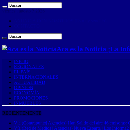
viernes , agosto 7 2026
ANUNCIA CON NOSOTROS (Es muy sencillo)
CONTACTO
Aca es la Noticia ¡La I
INICIO
REGIONALES
EL PAÍS
INTERNACIONALES
ACTUALIDAD
OPINIÓN
ECONOMÍA
PROMOCIONES
INMUEBLES
RECIENTEMENTE
Vía (Contrapunto| Agencias) Han Salido del aire 46 emisoras: 
Vía (Red de Medios | Agencias) Nueva Esparta | Los Informa2 es