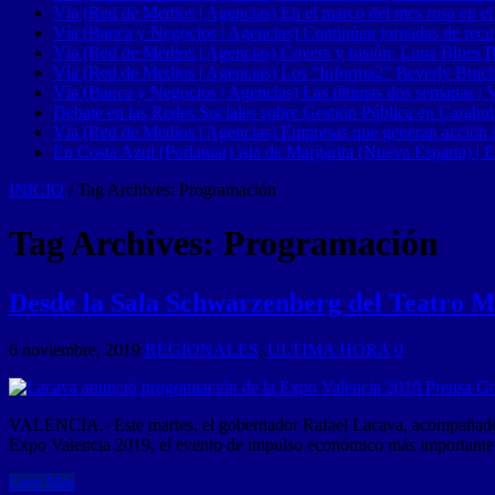
Vía (Red de Medios | Agencias) En el marco del mes rosa en el
Vía (Banca y Negocios | Agencias) Continúan jornadas de recupe
Vía (Red de Medios | Agencias) Covers y fusión: Luna Blues 
Vía (Red de Medios | Agencias) Los “Informa2” Beverly Brach
Vía (Banca y Negocios | Agencias) Las últimas dos semanas | Ve
Debate en las Redes Sociales sobre Gestión Pública en Carabob
Vía (Red de Medios | Agencias) Empresas que generan acción soci
En Costa Azul (Porlamar) isla de Margarita (Nueva Esparta) | E
INICIO
/
Tag Archives: Programación
Tag Archives:
Programación
Desde la Sala Schwarzenberg del Teatro M
6 noviembre, 2019
REGIONALES
,
ULTIMA HORA
0
VALENCIA.- Este martes, el gobernador Rafael Lacava, acompañado por 
Expo Valencia 2019, el evento de impulso económico más importante d
Leer Mas