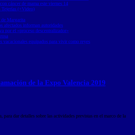
 con cáncer de mama este viernes 14
 Tejerías (+Video)
 de Margarita
os afectados informan autoridades
a por el «proceso descentralizador»
 rosa
os vacacionales equipados para vivir como reyes
ramación de la Expo Valencia 2019
ara dar detalles sobre las actividades previstas en el marco de la