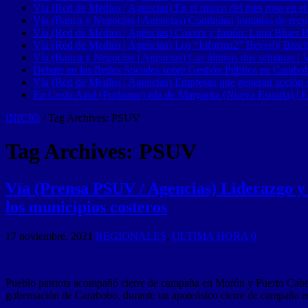
Vía (Red de Medios | Agencias) En el marco del mes rosa en el
Vía (Banca y Negocios | Agencias) Continúan jornadas de recupe
Vía (Red de Medios | Agencias) Covers y fusión: Luna Blues 
Vía (Red de Medios | Agencias) Los “Informa2” Beverly Brach
Vía (Banca y Negocios | Agencias) Las últimas dos semanas | Ve
Debate en las Redes Sociales sobre Gestión Pública en Carabob
Vía (Red de Medios | Agencias) Empresas que generan acción soci
En Costa Azul (Porlamar) isla de Margarita (Nueva Esparta) | E
INICIO
/
Tag Archives: PSUV
Tag Archives:
PSUV
Vía (Prensa PSUV / Agencias) Liderazgo y 
los municipios costeros
17 noviembre, 2021
REGIONALES
,
ULTIMA HORA
0
Pueblo patriota acompañó cierre de campaña en Morón y Puerto Cabell
gobernación de Carabobo, durante un apoteósico cierre de campaña en 