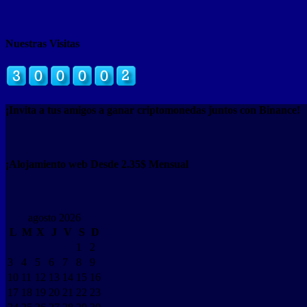
Nuestras Visitas
¡Invita a tus amigos a ganar criptomonedas juntos con Binance!
¡Alojamiento web Desde 2.35$ Mensual
agosto 2026
L
M
X
J
V
S
D
1
2
3
4
5
6
7
8
9
10
11
12
13
14
15
16
17
18
19
20
21
22
23