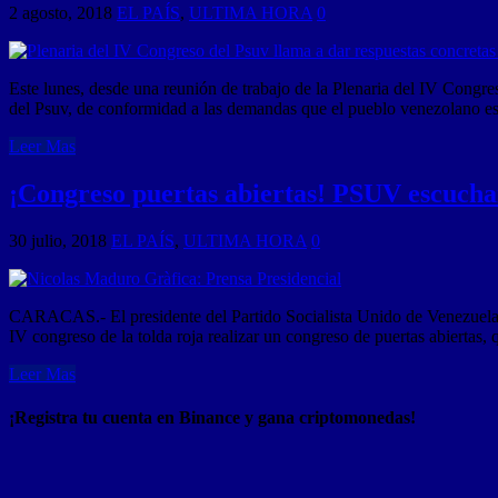
2 agosto, 2018
EL PAÍS
,
ULTIMA HORA
0
Este lunes, desde una reunión de trabajo de la Plenaria del IV Congres
del Psuv, de conformidad a las demandas que el pueblo venezolano e
Leer Mas
¡Congreso puertas abiertas! PSUV escucha
30 julio, 2018
EL PAÍS
,
ULTIMA HORA
0
CARACAS.- El presidente del Partido Socialista Unido de Venezuela (P
IV congreso de la tolda roja realizar un congreso de puertas abiertas
Leer Mas
¡Registra tu cuenta en Binance y gana criptomonedas!