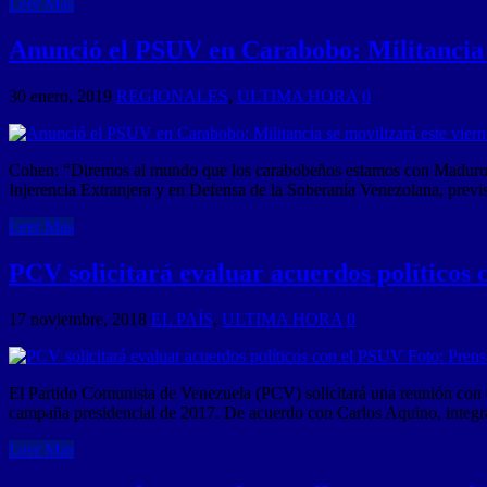
Leer Mas
Anunció el PSUV en Carabobo: Militancia s
30 enero, 2019
REGIONALES
,
ULTIMA HORA
0
Cohen: “Diremos al mundo que los carabobeños estamos con Maduro”
Injerencia Extranjera y en Defensa de la Soberanía Venezolana, previ
Leer Mas
PCV solicitará evaluar acuerdos políticos
17 noviembre, 2018
EL PAÍS
,
ULTIMA HORA
0
El Partido Comunista de Venezuela (PCV) solicitará una reunión con e
campaña presidencial de 2017. De acuerdo con Carlos Aquino, integr
Leer Mas