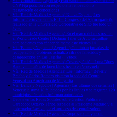
Vía (Contrapunto| Agencias) Han Salido del aire 46 emisoras:
CNP Fija posición con respecto a la renovación o
reasignación de concesiones
Vía (Red de Medios | Agencias) Nueva Esparta | Los
Informa2 estuvieron allí: El 1er Congreso del Ají margariteño
realizado en la Universidad Corporativa de Sigo fue todo un
éxito
Vía (Red de Medios | Agencias) En el marco del mes rosa en
el World Trade Center | Dictarán Taller de Automaquillaje
para pacientes con cáncer de mama este viernes 14
Vía (Banca y Negocios | Agencias) Continúan jornadas de
recuperación | Gobierno actualizó cifra de fallecidos y
desaparecidos en Las Tejerías (+Video)
Vía (Red de Medios | Agencias) Covers y fusión: Luna Blues
Band veinte años de buen blues hecho en Venezuela
Vía (Red de Medios | Agencias) Los “Informa2” Beverly
Bracho y Carlos Romero visitaron la sede del Centro
Venezolano Americano de Margarita
Vía (Banca y Negocios | Agencias) Las últimas dos semanas |
Venezuela suma 18 fallecidos por las lluvias y se registran 120
municipios afectados informan autoridades
Debate en las Redes Sociales sobre Gestión Pública en
Carabobo: Octavio Táriba respalda al Presidente Maduro y al
gobernador Lacava por el «proceso descentralizador»
Vía (Red de Medios | Agencias) Empresas que generan