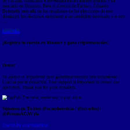
de Factum, consultora e investigadora del ámbito político y de
mercado en Uruguay. Para el director de Factum, Eduardo
Bottinelli, más allá de los resultados de las elecciones de este
domingo, los discursos mostraron a un candidato derrotado y a otro
…
Leer Mas
¡Registra tu cuenta en Binance y gana criptomonedas!
Donar
Tu apoyo es importante para garantizar nuestro funcionamiento /
Gracias por tu donación. Your support is important to ensure our
operation. Thank you for your donation.
Síguenos en Twitter @acaeslanoticia / @rccarlosj /
@PromoACAVzla
Tweets by acaeslanoticia