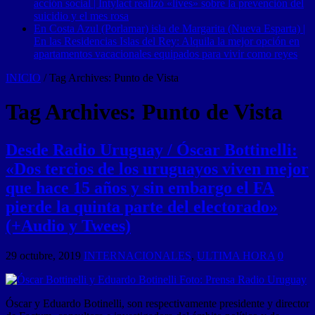
acción social | Intylact realizó «lives» sobre la prevención del
suicidio y el mes rosa
En Costa Azul (Porlamar) isla de Margarita (Nueva Esparta) |
En las Residencias Islas del Rey: Alquila la mejor opción en
apartamentos vacacionales equipados para vivir como reyes
INICIO
/
Tag Archives: Punto de Vista
Tag Archives:
Punto de Vista
Desde Radio Uruguay / Óscar Bottinelli:
«Dos tercios de los uruguayos viven mejor
que hace 15 años y sin embargo el FA
pierde la quinta parte del electorado»
(+Audio y Twees)
29 octubre, 2019
INTERNACIONALES
,
ULTIMA HORA
0
Óscar y Eduardo Botinelli, son respectivamente presidente y director