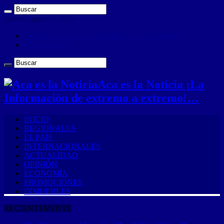
jueves , agosto 6 2026
ANUNCIA CON NOSOTROS (Es muy sencillo)
CONTACTO
Aca es la Noticia ¡La
Información de extremo a extremo!…
INICIO
REGIONALES
EL PAÍS
INTERNACIONALES
ACTUALIDAD
OPINIÓN
ECONOMÍA
PROMOCIONES
INMUEBLES
RECIENTEMENTE