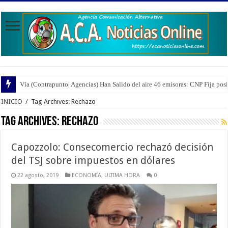
Vía (Contrapunto| Agencias) Han Salido del aire 46 emisoras: CNP Fija pos
INICIO
/
Tag Archives: Rechazo
Tag Archives:
Rechazo
Capozzolo: Consecomercio rechazó decisión
del TSJ sobre impuestos en dólares
22 agosto, 2019
ECONOMÍA
,
ULTIMA HORA
0