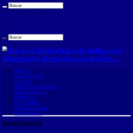
sábado , agosto 8 2026
ANUNCIA CON NOSOTROS (Es muy sencillo)
CONTACTO
Aca es la Noticia ¡La
Información de extremo a extremo!…
INICIO
REGIONALES
EL PAÍS
INTERNACIONALES
ACTUALIDAD
OPINIÓN
ECONOMÍA
PROMOCIONES
INMUEBLES
RECIENTEMENTE