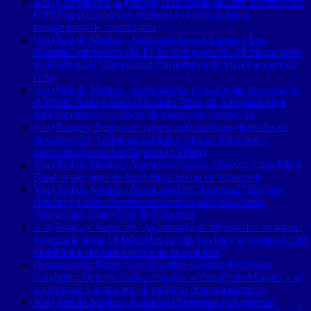
Vía (Contrapunto| Agencias) Han Salido del aire 46 emisoras:
CNP Fija posición con respecto a la renovación o
reasignación de concesiones
Vía (Red de Medios | Agencias) Nueva Esparta | Los
Informa2 estuvieron allí: El 1er Congreso del Ají margariteño
realizado en la Universidad Corporativa de Sigo fue todo un
éxito
Vía (Red de Medios | Agencias) En el marco del mes rosa en
el World Trade Center | Dictarán Taller de Automaquillaje
para pacientes con cáncer de mama este viernes 14
Vía (Banca y Negocios | Agencias) Continúan jornadas de
recuperación | Gobierno actualizó cifra de fallecidos y
desaparecidos en Las Tejerías (+Video)
Vía (Red de Medios | Agencias) Covers y fusión: Luna Blues
Band veinte años de buen blues hecho en Venezuela
Vía (Red de Medios | Agencias) Los “Informa2” Beverly
Bracho y Carlos Romero visitaron la sede del Centro
Venezolano Americano de Margarita
Vía (Banca y Negocios | Agencias) Las últimas dos semanas |
Venezuela suma 18 fallecidos por las lluvias y se registran 120
municipios afectados informan autoridades
Debate en las Redes Sociales sobre Gestión Pública en
Carabobo: Octavio Táriba respalda al Presidente Maduro y al
gobernador Lacava por el «proceso descentralizador»
Vía (Red de Medios | Agencias) Empresas que generan