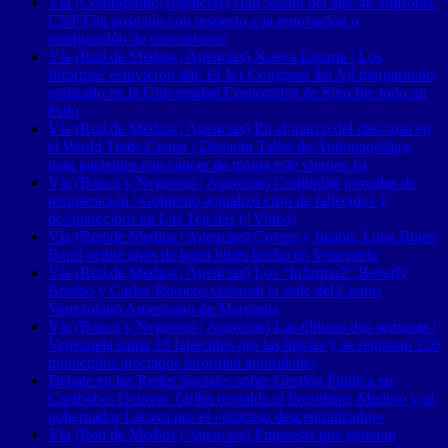
Vía (Contrapunto| Agencias) Han Salido del aire 46 emisoras:
CNP Fija posición con respecto a la renovación o
reasignación de concesiones
Vía (Red de Medios | Agencias) Nueva Esparta | Los
Informa2 estuvieron allí: El 1er Congreso del Ají margariteño
realizado en la Universidad Corporativa de Sigo fue todo un
éxito
Vía (Red de Medios | Agencias) En el marco del mes rosa en
el World Trade Center | Dictarán Taller de Automaquillaje
para pacientes con cáncer de mama este viernes 14
Vía (Banca y Negocios | Agencias) Continúan jornadas de
recuperación | Gobierno actualizó cifra de fallecidos y
desaparecidos en Las Tejerías (+Video)
Vía (Red de Medios | Agencias) Covers y fusión: Luna Blues
Band veinte años de buen blues hecho en Venezuela
Vía (Red de Medios | Agencias) Los “Informa2” Beverly
Bracho y Carlos Romero visitaron la sede del Centro
Venezolano Americano de Margarita
Vía (Banca y Negocios | Agencias) Las últimas dos semanas |
Venezuela suma 18 fallecidos por las lluvias y se registran 120
municipios afectados informan autoridades
Debate en las Redes Sociales sobre Gestión Pública en
Carabobo: Octavio Táriba respalda al Presidente Maduro y al
gobernador Lacava por el «proceso descentralizador»
Vía (Red de Medios | Agencias) Empresas que generan