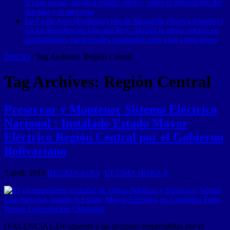
acción social | Intylact realizó «lives» sobre la prevención del
suicidio y el mes rosa
En Costa Azul (Porlamar) isla de Margarita (Nueva Esparta) |
En las Residencias Islas del Rey: Alquila la mejor opción en
apartamentos vacacionales equipados para vivir como reyes
INICIO
/
Tag Archives: Región Central
Tag Archives:
Región Central
Preservar y Mantener Sistema Eléctrico
Nacional : Instalado Estado Mayor
Eléctrico Región Central por el Gobierno
Bolivariano
7 abril, 2019
REGIONALES
,
ULTIMA HORA
0
(VALENCIA).-De acuerdo a las acciones emprendidas por el