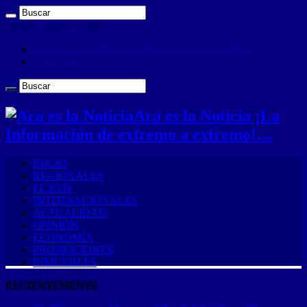
viernes , agosto 7 2026
ANUNCIA CON NOSOTROS (Es muy sencillo)
CONTACTO
Aca es la Noticia ¡La
Información de extremo a extremo!…
INICIO
REGIONALES
EL PAÍS
INTERNACIONALES
ACTUALIDAD
OPINIÓN
ECONOMÍA
PROMOCIONES
INMUEBLES
RECIENTEMENTE