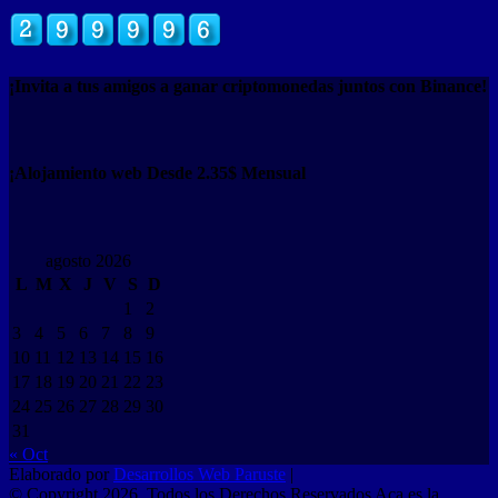
¡Invita a tus amigos a ganar criptomonedas juntos con Binance!
¡Alojamiento web Desde 2.35$ Mensual
agosto 2026
L
M
X
J
V
S
D
1
2
3
4
5
6
7
8
9
10
11
12
13
14
15
16
17
18
19
20
21
22
23
24
25
26
27
28
29
30
31
« Oct
Elaborado por
Desarrollos Web Paruste
|
© Copyright 2026, Todos los Derechos Reservados Aca es la