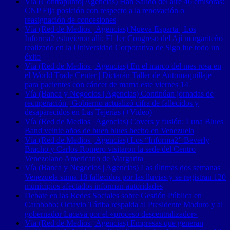
Vía (Contrapunto| Agencias) Han Salido del aire 46 emisoras:
CNP Fija posición con respecto a la renovación o
reasignación de concesiones
Vía (Red de Medios | Agencias) Nueva Esparta | Los
Informa2 estuvieron allí: El 1er Congreso del Ají margariteño
realizado en la Universidad Corporativa de Sigo fue todo un
éxito
Vía (Red de Medios | Agencias) En el marco del mes rosa en
el World Trade Center | Dictarán Taller de Automaquillaje
para pacientes con cáncer de mama este viernes 14
Vía (Banca y Negocios | Agencias) Continúan jornadas de
recuperación | Gobierno actualizó cifra de fallecidos y
desaparecidos en Las Tejerías (+Video)
Vía (Red de Medios | Agencias) Covers y fusión: Luna Blues
Band veinte años de buen blues hecho en Venezuela
Vía (Red de Medios | Agencias) Los “Informa2” Beverly
Bracho y Carlos Romero visitaron la sede del Centro
Venezolano Americano de Margarita
Vía (Banca y Negocios | Agencias) Las últimas dos semanas |
Venezuela suma 18 fallecidos por las lluvias y se registran 120
municipios afectados informan autoridades
Debate en las Redes Sociales sobre Gestión Pública en
Carabobo: Octavio Táriba respalda al Presidente Maduro y al
gobernador Lacava por el «proceso descentralizador»
Vía (Red de Medios | Agencias) Empresas que generan