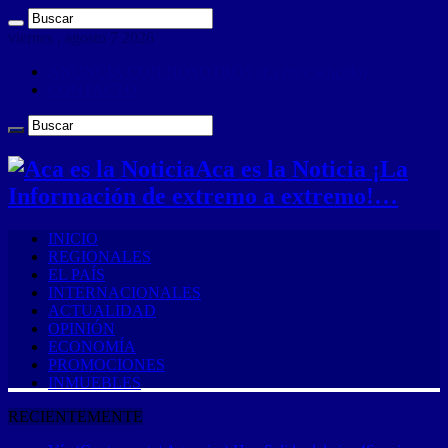
viernes , agosto 7 2026
ANUNCIA CON NOSOTROS (Es muy sencillo)
CONTACTO
Aca es la Noticia ¡La
Información de extremo a extremo!…
INICIO
REGIONALES
EL PAÍS
INTERNACIONALES
ACTUALIDAD
OPINIÓN
ECONOMÍA
PROMOCIONES
INMUEBLES
RECIENTEMENTE