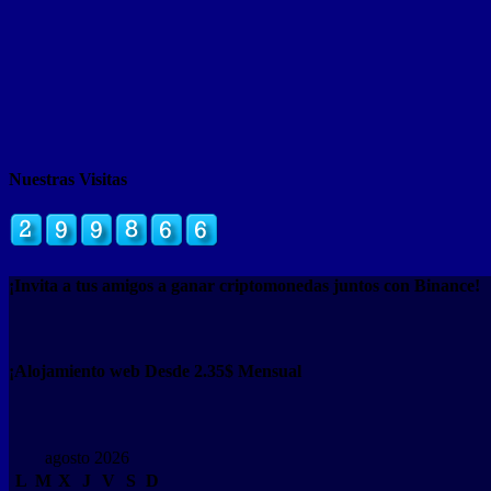
Nuestras Visitas
¡Invita a tus amigos a ganar criptomonedas juntos con Binance!
¡Alojamiento web Desde 2.35$ Mensual
agosto 2026
L
M
X
J
V
S
D