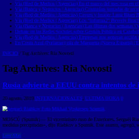
Vía (Red de Medios | Agencias) En el marco del mes rosa en el
Vía (Banca y Negocios | Agencias) Continúan jornadas de recupe
Vía (Red de Medios | Agencias) Covers y fusión: Luna Blues 
Vía (Red de Medios | Agencias) Los “Informa2” Beverly Brach
Vía (Banca y Negocios | Agencias) Las últimas dos semanas | Ve
Debate en las Redes Sociales sobre Gestión Pública en Carabob
Vía (Red de Medios | Agencias) Empresas que generan acción soci
En Costa Azul (Porlamar) isla de Margarita (Nueva Esparta) | E
INICIO
/
Tag Archives: Ria Novosti
Tag Archives:
Ria Novosti
Rusia advierte a EEUU contra intentos de
20 agosto, 2019
INTERNACIONALES
,
ULTIMA HORA
0
MOSCÚ (Sputnik) — El viceministro ruso de Exteriores, Serguéi Ria
medidas precipitadas», dijo Riabkov a Sputnik. Este asunto, agregó, s
Leer Mas