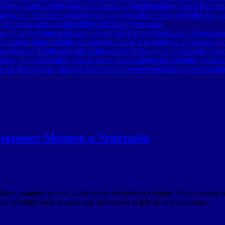
 World Trade Center | Dictarán Taller de Automaquillaje para pacientes
ración | Gobierno actualizó cifra de fallecidos y desaparecidos en Las
Band veinte años de buen blues hecho en Venezuela
o y Carlos Romero visitaron la sede del Centro Venezolano Americano
nezuela suma 18 fallecidos por las lluvias y se registran 120 municipi
o: Octavio Táriba respalda al Presidente Maduro y al gobernador Lacav
al | Intylact realizó «lives» sobre la prevención del suicidio y el mes
n las Residencias Islas del Rey: Alquila la mejor opción en apartament
 imponer bloqueo a Venezuela
bkov, aseguró que su Gobierno ha advertido a Estados Unidos contra 
erá debatido en la reunión que sostendrán el jefe de la diplomacia …