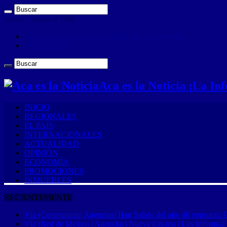
jueves , agosto 6 2026
ANUNCIA CON NOSOTROS (Es muy sencillo)
CONTACTO
Aca es la Noticia ¡La I
INICIO
REGIONALES
EL PAÍS
INTERNACIONALES
ACTUALIDAD
OPINIÓN
ECONOMÍA
PROMOCIONES
INMUEBLES
RECIENTEMENTE
Vía (Contrapunto| Agencias) Han Salido del aire 46 emisoras: 
Vía (Red de Medios | Agencias) Nueva Esparta | Los Informa2 es