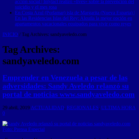
acción social | Intylact realizó «lives» sobre la prevención del
suicidio y el mes rosa
En Costa Azul (Porlamar) isla de Margarita (Nueva Esparta) |
En las Residencias Islas del Rey: Alquila la mejor opción en
apartamentos vacacionales equipados para vivir como reyes
INICIO
/
Tag Archives: sandyaveledo.com
Tag Archives:
sandyaveledo.com
Emprender en Venezuela a pesar de las
adversidades: Sandy Aveledo relanzó su
portal de noticias www.sandyaveledo.com
29 abril, 2019
ACTUALIDAD
,
REGIONALES
,
ULTIMA HORA
0