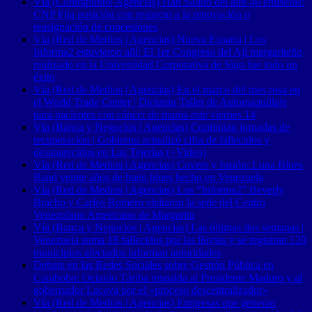
Vía (Contrapunto| Agencias) Han Salido del aire 46 emisoras:
CNP Fija posición con respecto a la renovación o
reasignación de concesiones
Vía (Red de Medios | Agencias) Nueva Esparta | Los
Informa2 estuvieron allí: El 1er Congreso del Ají margariteño
realizado en la Universidad Corporativa de Sigo fue todo un
éxito
Vía (Red de Medios | Agencias) En el marco del mes rosa en
el World Trade Center | Dictarán Taller de Automaquillaje
para pacientes con cáncer de mama este viernes 14
Vía (Banca y Negocios | Agencias) Continúan jornadas de
recuperación | Gobierno actualizó cifra de fallecidos y
desaparecidos en Las Tejerías (+Video)
Vía (Red de Medios | Agencias) Covers y fusión: Luna Blues
Band veinte años de buen blues hecho en Venezuela
Vía (Red de Medios | Agencias) Los “Informa2” Beverly
Bracho y Carlos Romero visitaron la sede del Centro
Venezolano Americano de Margarita
Vía (Banca y Negocios | Agencias) Las últimas dos semanas |
Venezuela suma 18 fallecidos por las lluvias y se registran 120
municipios afectados informan autoridades
Debate en las Redes Sociales sobre Gestión Pública en
Carabobo: Octavio Táriba respalda al Presidente Maduro y al
gobernador Lacava por el «proceso descentralizador»
Vía (Red de Medios | Agencias) Empresas que generan