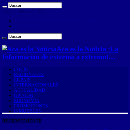
viernes , agosto 7 2026
ANUNCIA CON NOSOTROS (Es muy sencillo)
CONTACTO
Aca es la Noticia ¡La
Información de extremo a extremo!…
INICIO
REGIONALES
EL PAÍS
INTERNACIONALES
ACTUALIDAD
OPINIÓN
ECONOMÍA
PROMOCIONES
INMUEBLES
RECIENTEMENTE