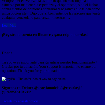
«Emprender en Venezuela es un reto que no solo implica un
esfuerzo por mantener la esperanza y el optimismo, sino el luchar
contra cientos de opiniones contrarias y negativas que te dan como
única opción irte». Dijo que si bien entiende las razones que tenga
cualquier venezolano para cruzar «nuestras …
Leer Mas
¡Registra tu cuenta en Binance y gana criptomonedas!
Donar
Tu apoyo es importante para garantizar nuestro funcionamiento /
Gracias por tu donación. Your support is important to ensure our
operation. Thank you for your donation.
Síguenos en Twitter @acaeslanoticia / @rccarlosj /
@PromoACAVzla
Tweets by acaeslanoticia