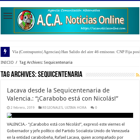
Vía (Contrapunto| Agencias) Han Salido del aire 46 emisoras: CNP Fija pos
INICIO
/
Tag Archives: Sequicentenaria
Tag Archives:
Sequicentenaria
Lacava desde la Sequicentenaria de
Valencia.: “¡Carabobo está con Nicolás!”
2 febrero, 2019
REGIONALES
,
ULTIMA HORA
0
VALENCIA.- “¡Carabobo está con Nicolás!”, expresó este viernes el
Gobernador y jefe político del Partido Socialista Unido de Venezuela
en la entidad carabobeña, Rafael Lacava, quien acompañado por