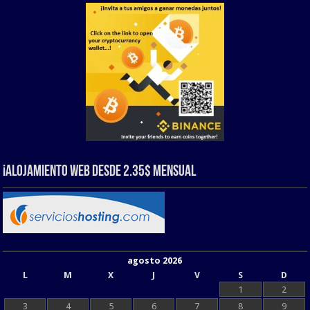
¡Alojamiento web Desde 2.35$ Mensual
agosto 2026
L
M
X
J
V
S
D
1
2
3
4
5
6
7
8
9