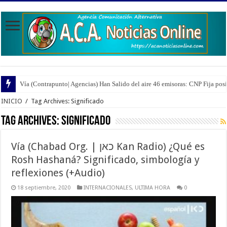
Vía (Contrapunto| Agencias) Han Salido del aire 46 emisoras: CNP Fija pos
INICIO
/
Tag Archives: Significado
Tag Archives:
Significado
Vía (Chabad Org. | כאן Kan Radio) ¿Qué es
Rosh Hashaná? Significado, simbología y
reflexiones (+Audio)
18 septiembre, 2020
INTERNACIONALES
,
ULTIMA HORA
0