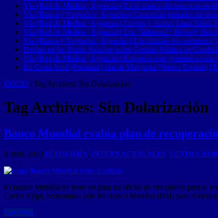
Vía (Red de Medios | Agencias) En el marco del mes rosa en el
Vía (Banca y Negocios | Agencias) Continúan jornadas de recupe
Vía (Red de Medios | Agencias) Covers y fusión: Luna Blues 
Vía (Red de Medios | Agencias) Los “Informa2” Beverly Brach
Vía (Banca y Negocios | Agencias) Las últimas dos semanas | Ve
Debate en las Redes Sociales sobre Gestión Pública en Carabob
Vía (Red de Medios | Agencias) Empresas que generan acción soci
En Costa Azul (Porlamar) isla de Margarita (Nueva Esparta) | E
INICIO
/
Tag Archives: Sin Dolarización
Tag Archives:
Sin Dolarización
Banco Mundial evalúa plan de recuperació
8 abril, 2019
ECONOMÍA
,
INTERNACIONALES
,
ULTIMA HO
El Banco Mundial ya tiene un plan no oficial de tres pilares para la 
Carlos Végh, economista jefe del Banco Mundial (BM) para América 
Leer Mas