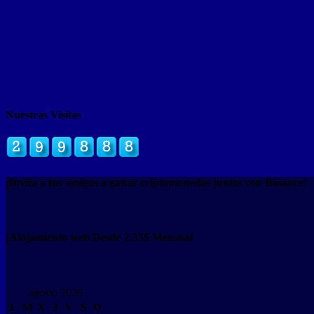
Nuestras Visitas
¡Invita a tus amigos a ganar criptomonedas juntos con Binance!
¡Alojamiento web Desde 2.35$ Mensual
agosto 2026
L
M
X
J
V
S
D