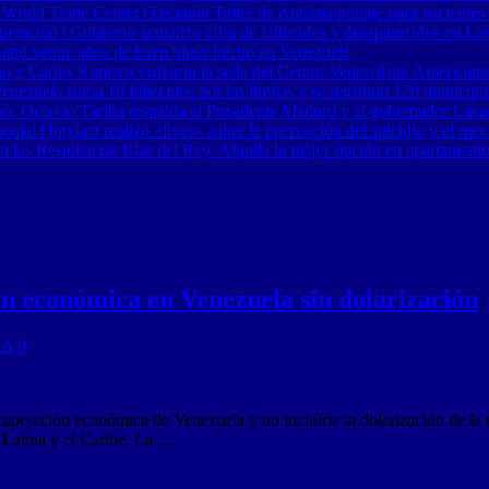
 World Trade Center | Dictarán Taller de Automaquillaje para pacientes
ración | Gobierno actualizó cifra de fallecidos y desaparecidos en Las
Band veinte años de buen blues hecho en Venezuela
o y Carlos Romero visitaron la sede del Centro Venezolano Americano
nezuela suma 18 fallecidos por las lluvias y se registran 120 municipi
o: Octavio Táriba respalda al Presidente Maduro y al gobernador Lacav
al | Intylact realizó «lives» sobre la prevención del suicidio y el mes
n las Residencias Islas del Rey: Alquila la mejor opción en apartament
n económica en Venezuela sin dolarización
RA
0
recuperación económica de Venezuela y no incluiría la dolarización de l
Latina y el Caribe. La …