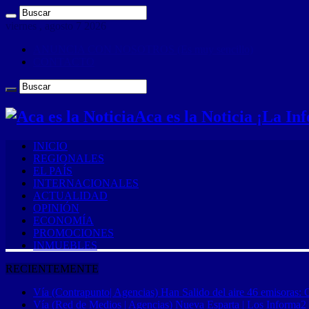
viernes , agosto 7 2026
ANUNCIA CON NOSOTROS (Es muy sencillo)
CONTACTO
Aca es la Noticia ¡La I
INICIO
REGIONALES
EL PAÍS
INTERNACIONALES
ACTUALIDAD
OPINIÓN
ECONOMÍA
PROMOCIONES
INMUEBLES
RECIENTEMENTE
Vía (Contrapunto| Agencias) Han Salido del aire 46 emisoras: 
Vía (Red de Medios | Agencias) Nueva Esparta | Los Informa2 es