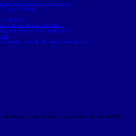
 con cáncer de mama este viernes 14
 Tejerías (+Video)
 de Margarita
os afectados informan autoridades
a por el «proceso descentralizador»
 rosa
os vacacionales equipados para vivir como reyes
a nación sudamericana, afirmó en una entrevista a la agencia AFP