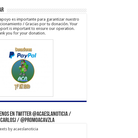
ar
apoyo es importante para garantizar nuestro
cionamiento / Gracias por tu donación. Your
port is important to ensure our operation.
nk you for your donation.
enos en Twitter @acaeslanoticia /
carlosj / @PromoACAVzla
ets by acaeslanoticia