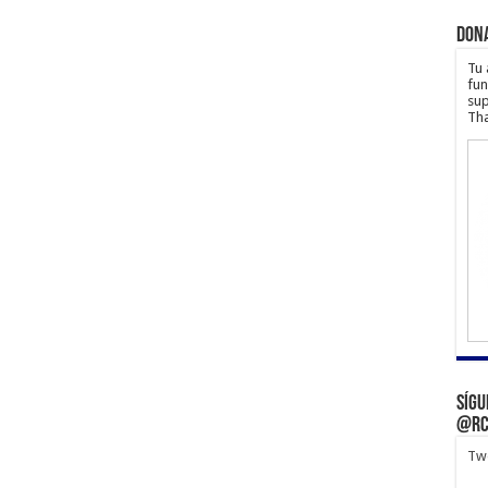
Don
Tu 
fun
sup
Tha
Sígu
@rc
Twe