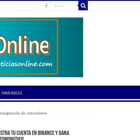
INMUEBLES
 reasignación de concesiones
istra tu cuenta en Binance y gana
ptomonedas!