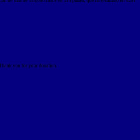
 de más de 118.000 casos en 114 países, que ha resultado en 4291
 Thank you for your donation.