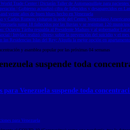
 World Trade Center | Dictarán Taller de Automaquillaje para pacientes
ración | Gobierno actualizó cifra de fallecidos y desaparecidos en Las
Band veinte años de buen blues hecho en Venezuela
o y Carlos Romero visitaron la sede del Centro Venezolano Americano
nezuela suma 18 fallecidos por las lluvias y se registran 120 municipi
o: Octavio Táriba respalda al Presidente Maduro y al gobernador Lacav
al | Intylact realizó «lives» sobre la prevención del suicidio y el mes
n las Residencias Islas del Rey: Alquila la mejor opción en apartament
ncentración y asamblea popular por las próximas 04 semanas
enezuela suspende toda concentr
s para Venezuela suspende toda concentrac