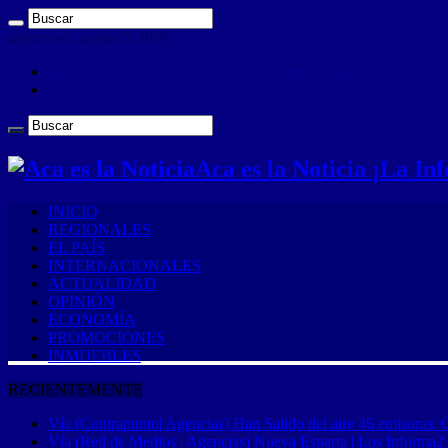
miércoles , agosto 5 2026
ANUNCIA CON NOSOTROS (Es muy sencillo)
CONTACTO
Aca es la Noticia ¡La I
INICIO
REGIONALES
EL PAÍS
INTERNACIONALES
ACTUALIDAD
OPINIÓN
ECONOMÍA
PROMOCIONES
INMUEBLES
RECIENTEMENTE
Vía (Contrapunto| Agencias) Han Salido del aire 46 emisoras: 
Vía (Red de Medios | Agencias) Nueva Esparta | Los Informa2 es