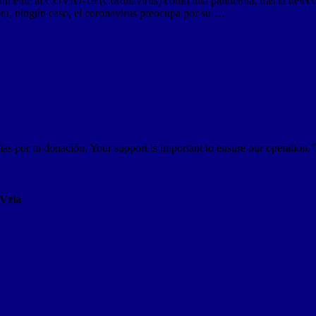
nte al COVID-19 (Coronavirus) como una pandemia, tras la detección
ora, ningún caso, el coronavirus preocupa por su …
as por tu donación. Your support is important to ensure our operation.
AVzla