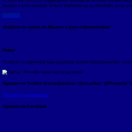
COMUNICADO La Organización Mundial de la Salud declaró oficialme
muertes a nivel mundial. Si bien Venezuela no ha detectado, hasta ah
Leer Mas
¡Registra tu cuenta en Binance y gana criptomonedas!
Donar
Tu apoyo es importante para garantizar nuestro funcionamiento / Graci
Síguenos en Twitter @acaeslanoticia / @rccarlosj / @PromoAC
Tweets by acaeslanoticia
Siguenos en Facebook