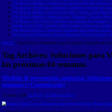
Vía (Red de Medios | Agencias) En el marco del mes rosa en el
Vía (Banca y Negocios | Agencias) Continúan jornadas de recupe
Vía (Red de Medios | Agencias) Covers y fusión: Luna Blues 
Vía (Red de Medios | Agencias) Los “Informa2” Beverly Brach
Vía (Banca y Negocios | Agencias) Las últimas dos semanas | Ve
Debate en las Redes Sociales sobre Gestión Pública en Carabob
Vía (Red de Medios | Agencias) Empresas que generan acción soci
En Costa Azul (Porlamar) isla de Margarita (Nueva Esparta) | E
INICIO
/
Tag Archives: Soluciones para Venezuela suspende toda co
Tag Archives:
Soluciones para V
las próximas 04 semanas
Medida de prevención sanitaria: Solucione
semanas (+Comunicado)
12 marzo, 2020
EL PAÍS
,
ULTIMA HORA
0