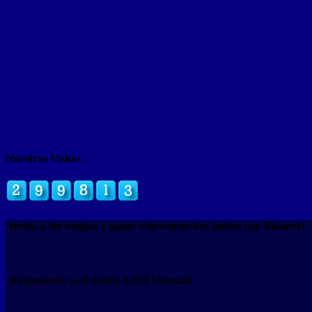
Nuestras Visitas
¡Invita a tus amigos a ganar criptomonedas juntos con Binance!
¡Alojamiento web Desde 2.35$ Mensual