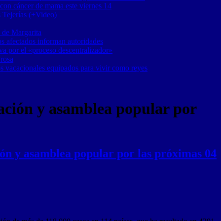
 con cáncer de mama este viernes 14
 Tejerías (+Video)
 de Margarita
os afectados informan autoridades
a por el «proceso descentralizador»
 rosa
os vacacionales equipados para vivir como reyes
ación y asamblea popular por
ión y asamblea popular por las próximas 04