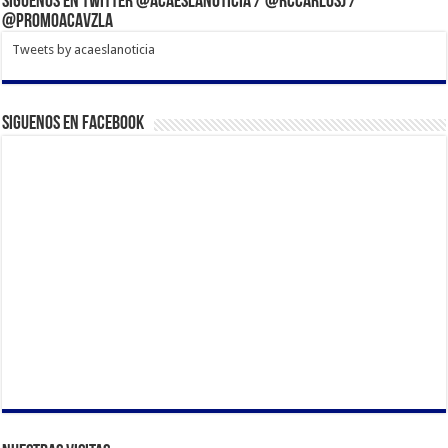
Síguenos en Twitter @acaeslanoticia / @rccarlosj /
@PromoACAVzla
Tweets by acaeslanoticia
Siguenos en Facebook