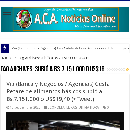
Vía (Contrapunto| Agencias) Han Salido del aire 46 emisoras: CNP Fija pos
INICIO
/
Tag Archives: subió a Bs.7.151.000 o US$19
Tag Archives:
subió a Bs.7.151.000 o US$19
Vía (Banca y Negocios / Agencias) Cesta
Petare de alimentos básicos subió a
Bs.7.151.000 o US$19,40 (+Tweet)
15 septiembre, 2020
ECONOMÍA
,
EL PAÍS
,
ULTIMA HORA
0