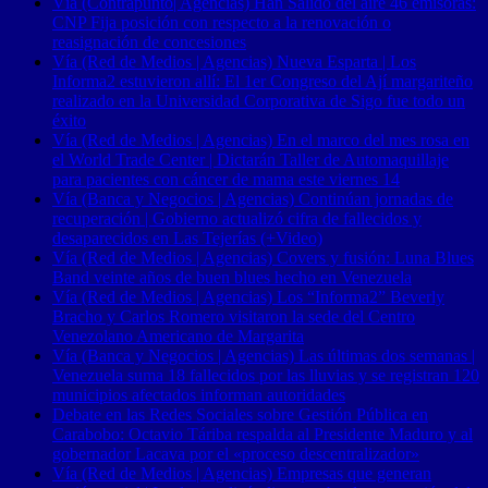
Vía (Contrapunto| Agencias) Han Salido del aire 46 emisoras:
CNP Fija posición con respecto a la renovación o
reasignación de concesiones
Vía (Red de Medios | Agencias) Nueva Esparta | Los
Informa2 estuvieron allí: El 1er Congreso del Ají margariteño
realizado en la Universidad Corporativa de Sigo fue todo un
éxito
Vía (Red de Medios | Agencias) En el marco del mes rosa en
el World Trade Center | Dictarán Taller de Automaquillaje
para pacientes con cáncer de mama este viernes 14
Vía (Banca y Negocios | Agencias) Continúan jornadas de
recuperación | Gobierno actualizó cifra de fallecidos y
desaparecidos en Las Tejerías (+Video)
Vía (Red de Medios | Agencias) Covers y fusión: Luna Blues
Band veinte años de buen blues hecho en Venezuela
Vía (Red de Medios | Agencias) Los “Informa2” Beverly
Bracho y Carlos Romero visitaron la sede del Centro
Venezolano Americano de Margarita
Vía (Banca y Negocios | Agencias) Las últimas dos semanas |
Venezuela suma 18 fallecidos por las lluvias y se registran 120
municipios afectados informan autoridades
Debate en las Redes Sociales sobre Gestión Pública en
Carabobo: Octavio Táriba respalda al Presidente Maduro y al
gobernador Lacava por el «proceso descentralizador»
Vía (Red de Medios | Agencias) Empresas que generan