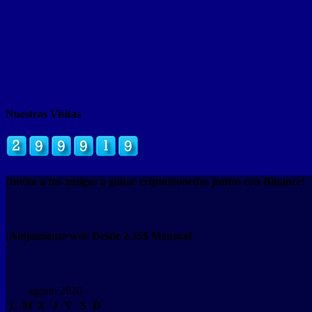
Nuestras Visitas
¡Invita a tus amigos a ganar criptomonedas juntos con Binance!
¡Alojamiento web Desde 2.35$ Mensual
agosto 2026
L
M
X
J
V
S
D