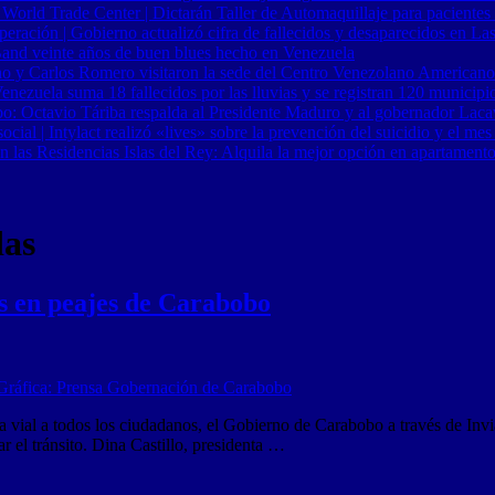
 World Trade Center | Dictarán Taller de Automaquillaje para pacientes
ración | Gobierno actualizó cifra de fallecidos y desaparecidos en Las
Band veinte años de buen blues hecho en Venezuela
o y Carlos Romero visitaron la sede del Centro Venezolano Americano
nezuela suma 18 fallecidos por las lluvias y se registran 120 municipi
o: Octavio Táriba respalda al Presidente Maduro y al gobernador Lacav
al | Intylact realizó «lives» sobre la prevención del suicidio y el mes
n las Residencias Islas del Rey: Alquila la mejor opción en apartament
das
as en peajes de Carabobo
ial a todos los ciudadanos, el Gobierno de Carabobo a través de Invial
ar el tránsito. Dina Castillo, presidenta …