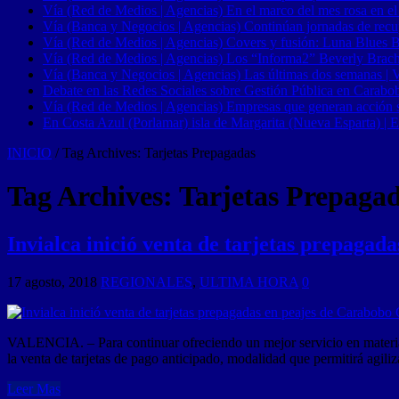
Vía (Red de Medios | Agencias) En el marco del mes rosa en el
Vía (Banca y Negocios | Agencias) Continúan jornadas de recupe
Vía (Red de Medios | Agencias) Covers y fusión: Luna Blues 
Vía (Red de Medios | Agencias) Los “Informa2” Beverly Brach
Vía (Banca y Negocios | Agencias) Las últimas dos semanas | Ve
Debate en las Redes Sociales sobre Gestión Pública en Carabob
Vía (Red de Medios | Agencias) Empresas que generan acción soci
En Costa Azul (Porlamar) isla de Margarita (Nueva Esparta) | E
INICIO
/
Tag Archives: Tarjetas Prepagadas
Tag Archives:
Tarjetas Prepaga
Invialca inició venta de tarjetas prepagad
17 agosto, 2018
REGIONALES
,
ULTIMA HORA
0
VALENCIA. – Para continuar ofreciendo un mejor servicio en materia v
la venta de tarjetas de pago anticipado, modalidad que permitirá agiliz
Leer Mas