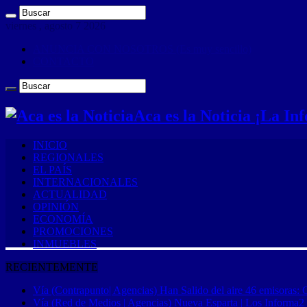
viernes , agosto 7 2026
ANUNCIA CON NOSOTROS (Es muy sencillo)
CONTACTO
Aca es la Noticia ¡La I
INICIO
REGIONALES
EL PAÍS
INTERNACIONALES
ACTUALIDAD
OPINIÓN
ECONOMÍA
PROMOCIONES
INMUEBLES
RECIENTEMENTE
Vía (Contrapunto| Agencias) Han Salido del aire 46 emisoras: 
Vía (Red de Medios | Agencias) Nueva Esparta | Los Informa2 es