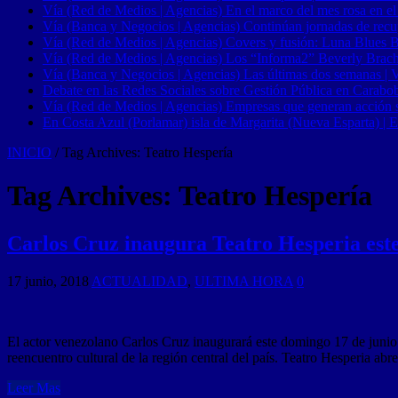
Vía (Red de Medios | Agencias) En el marco del mes rosa en el
Vía (Banca y Negocios | Agencias) Continúan jornadas de recupe
Vía (Red de Medios | Agencias) Covers y fusión: Luna Blues 
Vía (Red de Medios | Agencias) Los “Informa2” Beverly Brach
Vía (Banca y Negocios | Agencias) Las últimas dos semanas | Ve
Debate en las Redes Sociales sobre Gestión Pública en Carabob
Vía (Red de Medios | Agencias) Empresas que generan acción soci
En Costa Azul (Porlamar) isla de Margarita (Nueva Esparta) | E
INICIO
/
Tag Archives: Teatro Hespería
Tag Archives:
Teatro Hespería
Carlos Cruz inaugura Teatro Hesperia es
17 junio, 2018
ACTUALIDAD
,
ULTIMA HORA
0
El actor venezolano Carlos Cruz inaugurará este domingo 17 de junio 
reencuentro cultural de la región central del país. Teatro Hesperia abr
Leer Mas