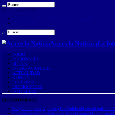
jueves , agosto 6 2026
ANUNCIA CON NOSOTROS (Es muy sencillo)
CONTACTO
Aca es la Noticia ¡La I
INICIO
REGIONALES
EL PAÍS
INTERNACIONALES
ACTUALIDAD
OPINIÓN
ECONOMÍA
PROMOCIONES
INMUEBLES
RECIENTEMENTE
Vía (Contrapunto| Agencias) Han Salido del aire 46 emisoras: 
Vía (Red de Medios | Agencias) Nueva Esparta | Los Informa2 es