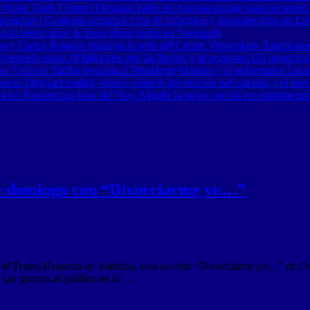
 World Trade Center | Dictarán Taller de Automaquillaje para pacientes
ración | Gobierno actualizó cifra de fallecidos y desaparecidos en Las
Band veinte años de buen blues hecho en Venezuela
o y Carlos Romero visitaron la sede del Centro Venezolano Americano
nezuela suma 18 fallecidos por las lluvias y se registran 120 municipi
o: Octavio Táriba respalda al Presidente Maduro y al gobernador Lacav
al | Intylact realizó «lives» sobre la prevención del suicidio y el mes
n las Residencias Islas del Rey: Alquila la mejor opción en apartament
te domingo con “Divorciarme yo…”
el Teatro Hesperia en Valencia, con su obra “Divorciarme yo…” de Orla
e sus puertas al público de la …