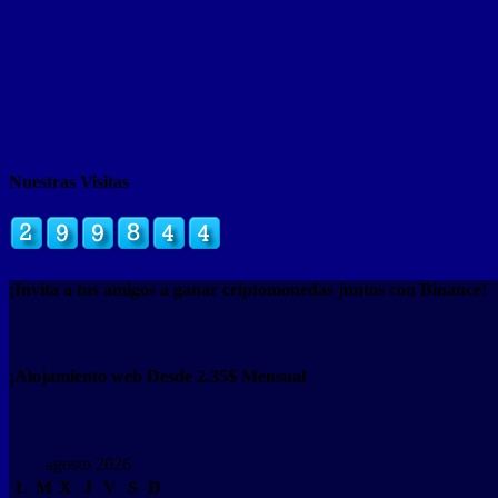
Nuestras Visitas
¡Invita a tus amigos a ganar criptomonedas juntos con Binance!
¡Alojamiento web Desde 2.35$ Mensual
agosto 2026
L
M
X
J
V
S
D