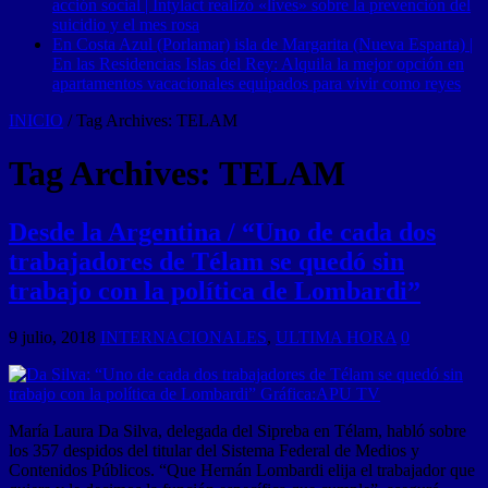
acción social | Intylact realizó «lives» sobre la prevención del
suicidio y el mes rosa
En Costa Azul (Porlamar) isla de Margarita (Nueva Esparta) |
En las Residencias Islas del Rey: Alquila la mejor opción en
apartamentos vacacionales equipados para vivir como reyes
INICIO
/
Tag Archives: TELAM
Tag Archives:
TELAM
Desde la Argentina / “Uno de cada dos
trabajadores de Télam se quedó sin
trabajo con la política de Lombardi”
9 julio, 2018
INTERNACIONALES
,
ULTIMA HORA
0
María Laura Da Silva, delegada del Sipreba en Télam, habló sobre
los 357 despidos del titular del Sistema Federal de Medios y
Contenidos Públicos. “Que Hernán Lombardi elija el trabajador que