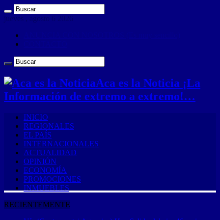
jueves , agosto 6 2026
ANUNCIA CON NOSOTROS (Es muy sencillo)
CONTACTO
Aca es la Noticia ¡La
Información de extremo a extremo!…
INICIO
REGIONALES
EL PAÍS
INTERNACIONALES
ACTUALIDAD
OPINIÓN
ECONOMÍA
PROMOCIONES
INMUEBLES
RECIENTEMENTE