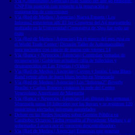
Vía (Contrapunto| Agencias) Han Salido del aire 46 emisoras:
CNP Fija posición con respecto a la renovación o
reasignación de concesiones
Vía (Red de Medios | Agencias) Nueva Esparta | Los
Informa2 estuvieron allí: El 1er Congreso del Ají margariteño
realizado en la Universidad Corporativa de Sigo fue todo un
éxito
Vía (Red de Medios | Agencias) En el marco del mes rosa en
el World Trade Center | Dictarán Taller de Automaquillaje
para pacientes con cáncer de mama este viernes 14
Vía (Banca y Negocios | Agencias) Continúan jornadas de
recuperación | Gobierno actualizó cifra de fallecidos y
desaparecidos en Las Tejerías (+Video)
Vía (Red de Medios | Agencias) Covers y fusión: Luna Blues
Band veinte años de buen blues hecho en Venezuela
Vía (Red de Medios | Agencias) Los “Informa2” Beverly
Bracho y Carlos Romero visitaron la sede del Centro
Venezolano Americano de Margarita
Vía (Banca y Negocios | Agencias) Las últimas dos semanas |
Venezuela suma 18 fallecidos por las lluvias y se registran 120
municipios afectados informan autoridades
Debate en las Redes Sociales sobre Gestión Pública en
Carabobo: Octavio Táriba respalda al Presidente Maduro y al
gobernador Lacava por el «proceso descentralizador»
Vía (Red de Medios | Agencias) Empresas que generan