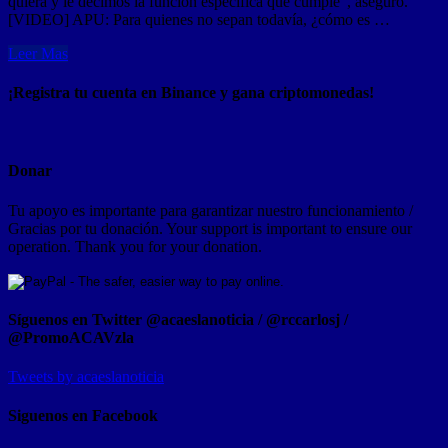
quiera y le decimos la función específica que cumple”, aseguró.
[VIDEO] APU: Para quienes no sepan todavía, ¿cómo es …
Leer Mas
¡Registra tu cuenta en Binance y gana criptomonedas!
Donar
Tu apoyo es importante para garantizar nuestro funcionamiento /
Gracias por tu donación. Your support is important to ensure our
operation. Thank you for your donation.
Síguenos en Twitter @acaeslanoticia / @rccarlosj /
@PromoACAVzla
Tweets by acaeslanoticia
Siguenos en Facebook