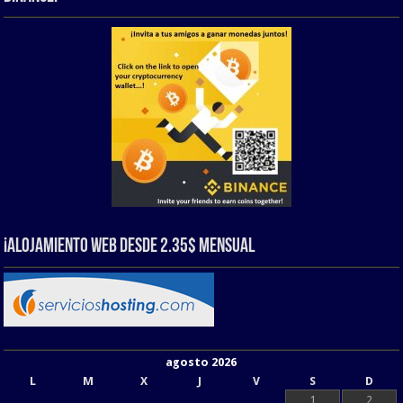
¡Alojamiento web Desde 2.35$ Mensual
agosto 2026
L
M
X
J
V
S
D
1
2