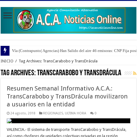
Vía (Contrapunto| Agencias) Han Salido del aire 46 emisoras: CNP Fija pos
INICIO
/
Tag Archives: TransCarabobo y TransDrácula
Tag Archives:
TransCarabobo y TransDrácula
Resumen Semanal Informativo A.C.A.:
TransCarabobo y TransDrácula movilizaron
a usuarios en la entidad
24 agosto, 2018
REGIONALES
,
ULTIMA HORA
0
VALENCIA.- El sistema de transporte TransCarabobo y TransDrácula,
así como choferes de unidades colectivas privadas en la región,