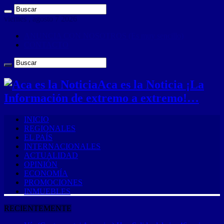
viernes , agosto 7 2026
ANUNCIA CON NOSOTROS (Es muy sencillo)
CONTACTO
Aca es la Noticia ¡La
Información de extremo a extremo!…
INICIO
REGIONALES
EL PAÍS
INTERNACIONALES
ACTUALIDAD
OPINIÓN
ECONOMÍA
PROMOCIONES
INMUEBLES
RECIENTEMENTE