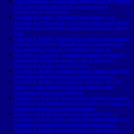
Vía (Contrapunto| Agencias) Han Salido del aire 46 emisoras:
CNP Fija posición con respecto a la renovación o
reasignación de concesiones
Vía (Red de Medios | Agencias) Nueva Esparta | Los
Informa2 estuvieron allí: El 1er Congreso del Ají margariteño
realizado en la Universidad Corporativa de Sigo fue todo un
éxito
Vía (Red de Medios | Agencias) En el marco del mes rosa en
el World Trade Center | Dictarán Taller de Automaquillaje
para pacientes con cáncer de mama este viernes 14
Vía (Banca y Negocios | Agencias) Continúan jornadas de
recuperación | Gobierno actualizó cifra de fallecidos y
desaparecidos en Las Tejerías (+Video)
Vía (Red de Medios | Agencias) Covers y fusión: Luna Blues
Band veinte años de buen blues hecho en Venezuela
Vía (Red de Medios | Agencias) Los “Informa2” Beverly
Bracho y Carlos Romero visitaron la sede del Centro
Venezolano Americano de Margarita
Vía (Banca y Negocios | Agencias) Las últimas dos semanas |
Venezuela suma 18 fallecidos por las lluvias y se registran 120
municipios afectados informan autoridades
Debate en las Redes Sociales sobre Gestión Pública en
Carabobo: Octavio Táriba respalda al Presidente Maduro y al
gobernador Lacava por el «proceso descentralizador»
Vía (Red de Medios | Agencias) Empresas que generan