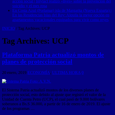
acción social | Intylact realizó «lives» sobre la prevención del
suicidio y el mes rosa
En Costa Azul (Porlamar) isla de Margarita (Nueva Esparta) |
En las Residencias Islas del Rey: Alquila la mejor opción en
apartamentos vacacionales equipados para vivir como reyes
INICIO
/
Tag Archives: UCP
Tag Archives:
UCP
Plataforma Patria actualizó montos de
planes de protección social
20 enero, 2019
ECONOMÍA
,
ULTIMA HORA
0
El Sistema Patria actualizó montos de los diversos planes de
protección social, esto debido al ajuste que registró el valor de la
Unidad de Cuenta Petro (UCP), el cual pasó de 9.000 bolívares
soberanos a Bs.S 36.000, a partir de 16 de enero de 2019. El ajuste
de los programas …