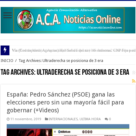
Vía (Contrapunto| Agencias) Han Salido del aire 46 emisoras: CNP Fija pos
Vía (Red de Medios | Agencias) Nueva Esparta | Los Informa2 estuvieron all
INICIO
/
Tag Archives: Ultraderecha se posiciona de 3 era
Tag Archives:
Ultraderecha se posiciona de 3 era
España: Pedro Sánchez (PSOE) gana las
elecciones pero sin una mayoría fácil para
gobernar (+Videos)
11 noviembre, 2019
INTERNACIONALES
,
ULTIMA HORA
0