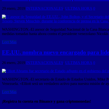
29 enero, 2019
INTERNACIONALES
,
ULTIMA HORA
0
WASHINGTON.-El asesor de Seguridad Nacional de la Casa Blanca, J
medidas tomadas hasta ahora contra el presidente venezolano Nico
Leer Mas
EE.UU. nombra nuevo encargado para lider
26 enero, 2019
INTERNACIONALES
,
ULTIMA HORA
0
WASHINGTON.-El secretario de Estado de Estados Unidos, Mike Pomp
Venezuela. «Elliott será un verdadero activo para nuestra misión de 
Leer Mas
¡Registra tu cuenta en Binance y gana criptomonedas!