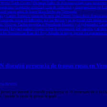
 World Trade Center | Dictarán Taller de Automaquillaje para pacientes
ración | Gobierno actualizó cifra de fallecidos y desaparecidos en Las
Band veinte años de buen blues hecho en Venezuela
o y Carlos Romero visitaron la sede del Centro Venezolano Americano
nezuela suma 18 fallecidos por las lluvias y se registran 120 municipi
o: Octavio Táriba respalda al Presidente Maduro y al gobernador Lacav
al | Intylact realizó «lives» sobre la prevención del suicidio y el mes
n las Residencias Islas del Rey: Alquila la mejor opción en apartament
 discutió presencia de tropas rusas en Ven
ueves que durante la reunión para festejar el 70 aniversario de la OTA
ela, Durante la rueda de prensa después …