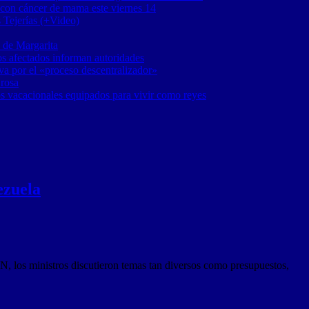
 con cáncer de mama este viernes 14
 Tejerías (+Video)
 de Margarita
os afectados informan autoridades
a por el «proceso descentralizador»
 rosa
os vacacionales equipados para vivir como reyes
ezuela
N, los ministros discutieron temas tan diversos como presupuestos,