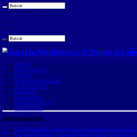
sábado , agosto 1 2026
ANUNCIA CON NOSOTROS (Es muy sencillo)
CONTACTO
Aca es la Noticia ¡La I
INICIO
REGIONALES
EL PAÍS
INTERNACIONALES
ACTUALIDAD
OPINIÓN
ECONOMÍA
PROMOCIONES
INMUEBLES
RECIENTEMENTE
Vía (Contrapunto| Agencias) Han Salido del aire 46 emisoras: 
Vía (Red de Medios | Agencias) Nueva Esparta | Los Informa2 es