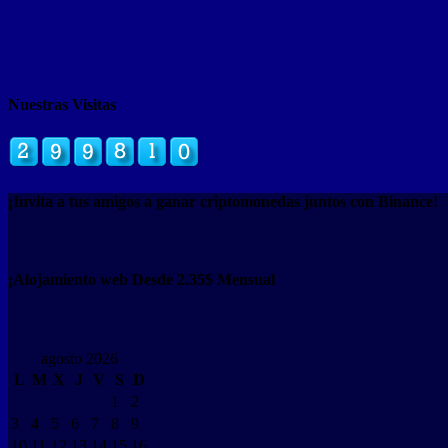
Nuestras Visitas
¡Invita a tus amigos a ganar criptomonedas juntos con Binance!
¡Alojamiento web Desde 2.35$ Mensual
agosto 2026
L
M
X
J
V
S
D
1
2
3
4
5
6
7
8
9
10
11
12
13
14
15
16