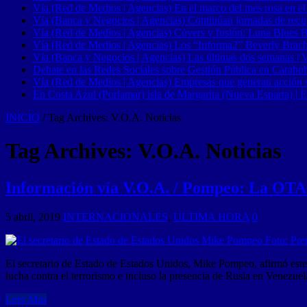
Vía (Red de Medios | Agencias) En el marco del mes rosa en el
Vía (Banca y Negocios | Agencias) Continúan jornadas de recupe
Vía (Red de Medios | Agencias) Covers y fusión: Luna Blues 
Vía (Red de Medios | Agencias) Los “Informa2” Beverly Brach
Vía (Banca y Negocios | Agencias) Las últimas dos semanas | Ve
Debate en las Redes Sociales sobre Gestión Pública en Carabob
Vía (Red de Medios | Agencias) Empresas que generan acción soci
En Costa Azul (Porlamar) isla de Margarita (Nueva Esparta) | E
INICIO
/
Tag Archives: V.O.A. Noticias
Tag Archives:
V.O.A. Noticias
Información vía V.O.A. / Pompeo: La OTAN
5 abril, 2019
INTERNACIONALES
,
ULTIMA HORA
0
El secretario de Estado de Estados Unidos, Mike Pompeo, afirmó este j
lucha contra el terrorismo e incluso la presencia de Rusia en Venezu
Leer Mas