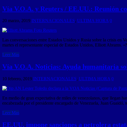
Vía V.O.A. y Reuters / EE.UU.: Reunión co
20 marzo, 2019
INTERNACIONALES
,
ULTIMA HORA
0
Las conversaciones entre Estados Unidos y Rusia sobre la crisis en Ven
martes el representante especial de Estados Unidos, Elliott Abrams. 
Leer Mas
Vía V.O.A. Noticias: Ayuda humanitaria sol
10 febrero, 2019
INTERNACIONALES
,
ULTIMA HORA
0
En medio de gran expectativa de miles de venezolanos, que llegan ha
encabezada por el presidente encargado de Venezuela, Juan Guaidó, t
Leer Mas
EE.UU. impone sanciones a petrolera est