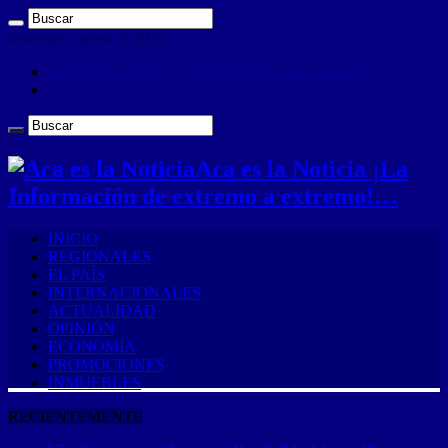
domingo , agosto 9 2026
ANUNCIA CON NOSOTROS (Es muy sencillo)
CONTACTO
Aca es la Noticia ¡La
Información de extremo a extremo!…
INICIO
REGIONALES
EL PAÍS
INTERNACIONALES
ACTUALIDAD
OPINIÓN
ECONOMÍA
PROMOCIONES
INMUEBLES
RECIENTEMENTE