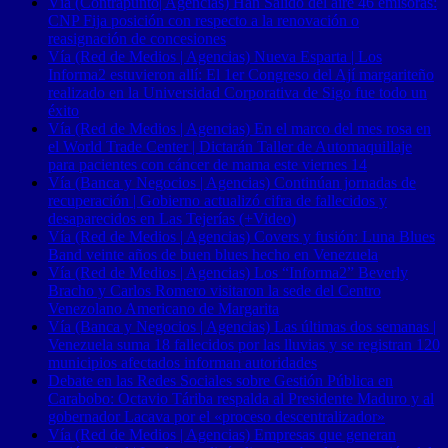
Vía (Contrapunto| Agencias) Han Salido del aire 46 emisoras:
CNP Fija posición con respecto a la renovación o
reasignación de concesiones
Vía (Red de Medios | Agencias) Nueva Esparta | Los
Informa2 estuvieron allí: El 1er Congreso del Ají margariteño
realizado en la Universidad Corporativa de Sigo fue todo un
éxito
Vía (Red de Medios | Agencias) En el marco del mes rosa en
el World Trade Center | Dictarán Taller de Automaquillaje
para pacientes con cáncer de mama este viernes 14
Vía (Banca y Negocios | Agencias) Continúan jornadas de
recuperación | Gobierno actualizó cifra de fallecidos y
desaparecidos en Las Tejerías (+Video)
Vía (Red de Medios | Agencias) Covers y fusión: Luna Blues
Band veinte años de buen blues hecho en Venezuela
Vía (Red de Medios | Agencias) Los “Informa2” Beverly
Bracho y Carlos Romero visitaron la sede del Centro
Venezolano Americano de Margarita
Vía (Banca y Negocios | Agencias) Las últimas dos semanas |
Venezuela suma 18 fallecidos por las lluvias y se registran 120
municipios afectados informan autoridades
Debate en las Redes Sociales sobre Gestión Pública en
Carabobo: Octavio Táriba respalda al Presidente Maduro y al
gobernador Lacava por el «proceso descentralizador»
Vía (Red de Medios | Agencias) Empresas que generan