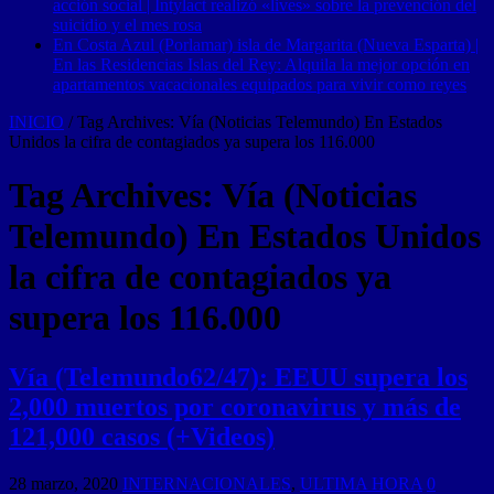
acción social | Intylact realizó «lives» sobre la prevención del
suicidio y el mes rosa
En Costa Azul (Porlamar) isla de Margarita (Nueva Esparta) |
En las Residencias Islas del Rey: Alquila la mejor opción en
apartamentos vacacionales equipados para vivir como reyes
INICIO
/
Tag Archives: Vía (Noticias Telemundo) En Estados
Unidos la cifra de contagiados ya supera los 116.000
Tag Archives:
Vía (Noticias
Telemundo) En Estados Unidos
la cifra de contagiados ya
supera los 116.000
Vía (Telemundo62/47): EEUU supera los
2,000 muertos por coronavirus y más de
121,000 casos (+Videos)
28 marzo, 2020
INTERNACIONALES
,
ULTIMA HORA
0