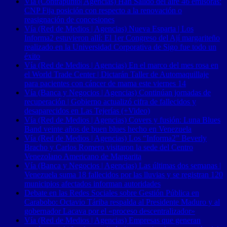
Vía (Contrapunto| Agencias) Han Salido del aire 46 emisoras:
CNP Fija posición con respecto a la renovación o
reasignación de concesiones
Vía (Red de Medios | Agencias) Nueva Esparta | Los
Informa2 estuvieron allí: El 1er Congreso del Ají margariteño
realizado en la Universidad Corporativa de Sigo fue todo un
éxito
Vía (Red de Medios | Agencias) En el marco del mes rosa en
el World Trade Center | Dictarán Taller de Automaquillaje
para pacientes con cáncer de mama este viernes 14
Vía (Banca y Negocios | Agencias) Continúan jornadas de
recuperación | Gobierno actualizó cifra de fallecidos y
desaparecidos en Las Tejerías (+Video)
Vía (Red de Medios | Agencias) Covers y fusión: Luna Blues
Band veinte años de buen blues hecho en Venezuela
Vía (Red de Medios | Agencias) Los “Informa2” Beverly
Bracho y Carlos Romero visitaron la sede del Centro
Venezolano Americano de Margarita
Vía (Banca y Negocios | Agencias) Las últimas dos semanas |
Venezuela suma 18 fallecidos por las lluvias y se registran 120
municipios afectados informan autoridades
Debate en las Redes Sociales sobre Gestión Pública en
Carabobo: Octavio Táriba respalda al Presidente Maduro y al
gobernador Lacava por el «proceso descentralizador»
Vía (Red de Medios | Agencias) Empresas que generan