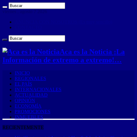
viernes , agosto 7 2026
ANUNCIA CON NOSOTROS (Es muy sencillo)
CONTACTO
Aca es la Noticia ¡La
Información de extremo a extremo!…
INICIO
REGIONALES
EL PAÍS
INTERNACIONALES
ACTUALIDAD
OPINIÓN
ECONOMÍA
PROMOCIONES
INMUEBLES
RECIENTEMENTE