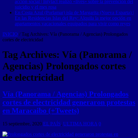
acción social | Intylact realizó «lives» sobre la prevención del
suicidio y el mes rosa
En Costa Azul (Porlamar) isla de Margarita (Nueva Esparta) |
En las Residencias Islas del Rey: Alquila la mejor opción en
apartamentos vacacionales equipados para vivir como reyes
INICIO
/
Tag Archives: Vía (Panorama / Agencias) Prolongados
cortes de electricidad
Tag Archives:
Vía (Panorama /
Agencias) Prolongados cortes
de electricidad
Vía (Panorama / Agencias) Prolongados
cortes de electricidad generaron protestas
en Maracaibo (+Tweets)
15 septiembre, 2020
EL PAÍS
,
ULTIMA HORA
0