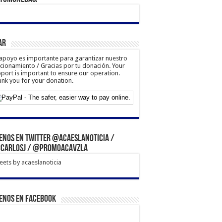
ar
apoyo es importante para garantizar nuestro
cionamiento / Gracias por tu donación. Your
port is important to ensure our operation.
nk you for your donation.
enos en Twitter @acaeslanoticia /
carlosj / @PromoACAVzla
ets by acaeslanoticia
enos en Facebook