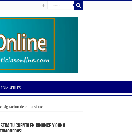
INMUEBLES
 reasignación de concesiones
istra tu cuenta en Binance y gana
ptomonedas!