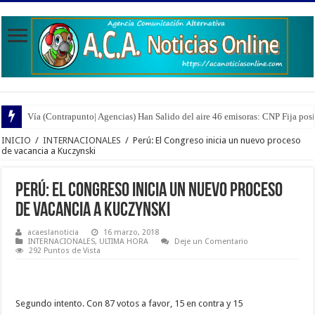
Vía (Contrapunto| Agencias) Han Salido del aire 46 emisoras: CNP Fija pos
Vía (Red de Medios | Agencias) Nueva Esparta | Los Informa2 estuvieron all
INICIO
/
INTERNACIONALES
/
Perú: El Congreso inicia un nuevo proceso
de vacancia a Kuczynski
Perú: El Congreso inicia un nuevo proceso
de vacancia a Kuczynski
acaeslanoticia
16 marzo, 2018
INTERNACIONALES
,
ULTIMA HORA
Deje un Comentario
292 Puntos de Vista
Segundo intento. Con 87 votos a favor, 15 en contra y 15